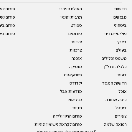
חדשות
העולם הערבי
פורום צע
מבזקים
תרבות ופנאי
פורום נשו
ביטחוני
ספורט
פורום בי
פוליטי-מדיני
פורומים
פורום בי
בארץ
יהדות
בעולם
צרכנות
משפט ופלילים
אופנה
כלכלה ונדל"ן
מוסיקה
דעות
פיוטקאסט
חדשות המגזר
ילדודס
אוכל
מודעות אבל
כיפה שחורה
מזג אוויר
דיגיטל
תגיות
צעירים
פורום הריון ולידה
רפואה שלמה
פורום לקראת נישואין וזוגיות
© כל הזכויות שמורות לישראל נשיונל ניוז בע"מ.