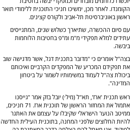
יוכשרו כלוחמים מובחרים וכמפקדי יבשה בחטיבת
הקומנדו. לאחר מכן, ימשיכו חניכי התוכנית ללימודי תואר
ראשון באוניברסיטת תל-אביב ולקורס קצינים.
עם סיום ההכשרה, שתיארך כשלוש שנים, המתגייסים
עתידים למלא תפקידי מ"מ ומ"פ בחטיבות הלוחמות
ביבשה.
בצה"ל אומרים כי "מדובר בתכנית דגל, אשר מדגישה שוב
את תפקידם המכריע של המפקדים הקרביים ואיכותם
ביכולת צה"ל לעמוד במשימותיו לשמור על ביטחון
המדינה".
ראש תכנית 'ארז', תא"ל (מיל׳) יובל בזק אמר "גייסנו
אתמול את המחזור הראשון של תוכנית ארז. 71 חניכים,
ממיטב הנוער הישראלי שקיבלו על עצמם את האתגר
להיות החלוצים שלפני המחנה, בתוכנית העילית החדשה
לפיקוד. אני מאחל להם הצלחה בדרך המאתגרת בה