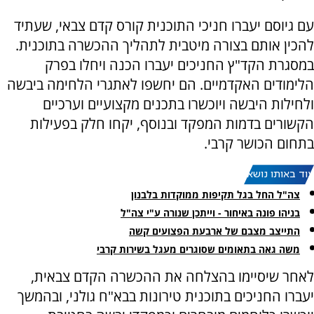
עם גיוסם יעברו חניכי התוכנית קורס קדם צבאי, שעתיד
להכין אותם בצורה מיטבית לתהליך ההכשרה בתוכנית.
במסגרת הקד"ץ החניכים יעברו הכנה ויחלו בפרק
הלימודים האקדמיים. הם יחשפו לאתגרי הלחימה ביבשה
ולחילות היבשה ויוכשרו בתכנים מקצועיים וערכיים
הקשורים בדמות המפקד ובנוסף, יקחו חלק בפעילות
בתחום הכושר קרבי.
עוד באותו נושא:
צה"ל החל בגל תקיפות ממוקדות בלבנון
בניהו פונה באיחור - וייתכן שנורה ע"י צה"ל
התייצב מצבם של ארבעת הפצועים קשה
משה גאה בתאומים שסוגרים מעגל בשירות קרבי
לאחר שיסיימו בהצלחה את ההכשרה הקדם צבאית,
יעברו החניכים בתוכנית טירונות בבא"ח גולני, ובהמשך