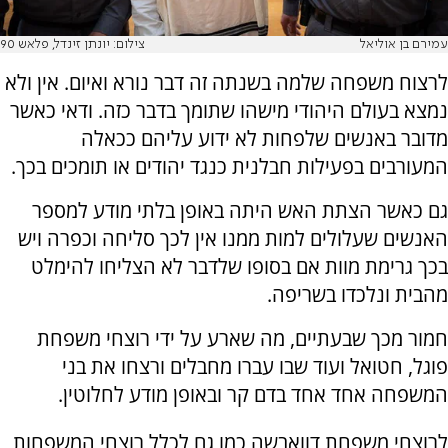
עמירם בן אוליאל
צילום: יונתן זינדל, פלאש 90
לרצוח משפחה שלמה בשנתה זה דבר נורא ואיום. אין ולא
נמצא בעולם היהודי מישהו שתומך בדבר כזה. ודאי כאשר
מדובר באנשים שלפחות לא ידוע עליהם ככאלה
המעורבים בפעילות חבלנית כנגד יהודים או תומכים בכך.
גם כאשר הצתת האש היתה באופן בלתי מודע למספר
האנשים שעלולים למות ממנו אין לכך סליחה וכפרה ויש
בכך גרימת מוות אם בסופו שלדבר לא הצליחו להימלט
מהבית ונלכדו בשריפה.
חמור מכך שבעתיים, מה שארע על ידי רוצחי משפחת
פוגל, חטואל ועוד שבו עברו מחבלים ורצחו את בני
המשפחה אחד אחד בדם קר ובאופן מודע לחלוטין.
לרוצחי משפחת דוואבשה כמו גם לכלל רוצחי המשפחות