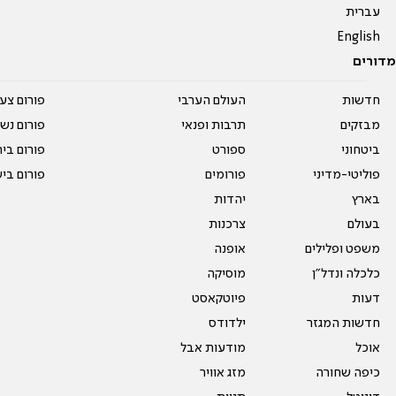
עברית
English
מדורים
חדשות
העולם הערבי
פורום צע
מבזקים
תרבות ופנאי
פורום נשו
ביטחוני
ספורט
פורום בי
פוליטי-מדיני
פורומים
פורום בי
בארץ
יהדות
בעולם
צרכנות
משפט ופלילים
אופנה
כלכלה ונדל"ן
מוסיקה
דעות
פיוטקאסט
חדשות המגזר
ילדודס
אוכל
מודעות אבל
כיפה שחורה
מזג אוויר