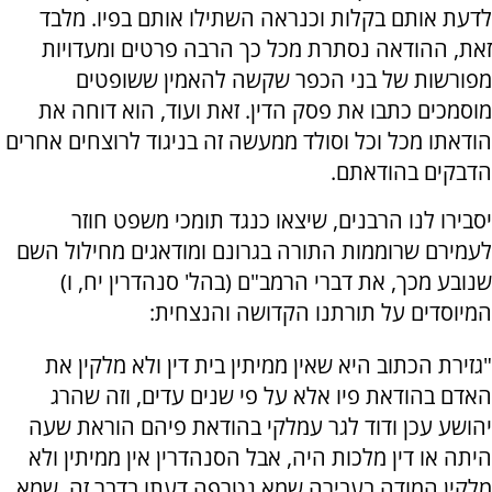
לדעת אותם בקלות וכנראה השתילו אותם בפיו. מלבד
זאת, ההודאה נסתרת מכל כך הרבה פרטים ומעדויות
מפורשות של בני הכפר שקשה להאמין ששופטים
מוסמכים כתבו את פסק הדין. זאת ועוד, הוא דוחה את
הודאתו מכל וכל וסולד ממעשה זה בניגוד לרוצחים אחרים
הדבקים בהודאתם.
יסבירו לנו הרבנים, שיצאו כנגד תומכי משפט חוזר
לעמירם שרוממות התורה בגרונם ומודאגים מחילול השם
שנובע מכך, את דברי הרמב"ם (בהל' סנהדרין יח, ו)
המיוסדים על תורתנו הקדושה והנצחית:
"גזירת הכתוב היא שאין ממיתין בית דין ולא מלקין את
האדם בהודאת פיו אלא על פי שנים עדים, וזה שהרג
יהושע עכן ודוד לגר עמלקי בהודאת פיהם הוראת שעה
היתה או דין מלכות היה, אבל הסנהדרין אין ממיתין ולא
מלקין המודה בעבירה שמא נטרפה דעתו בדבר זה, שמא