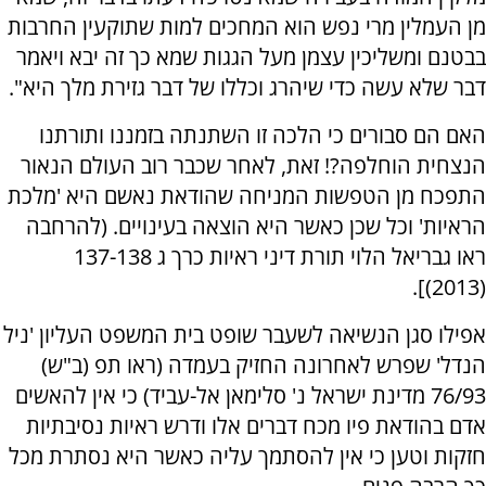
מן העמלין מרי נפש הוא המחכים למות שתוקעין החרבות
בבטנם ומשליכין עצמן מעל הגגות שמא כך זה יבא ויאמר
דבר שלא עשה כדי שיהרג וכללו של דבר גזירת מלך היא".
האם הם סבורים כי הלכה זו השתנתה בזמננו ותורתנו
הנצחית הוחלפה?! זאת, לאחר שכבר רוב העולם הנאור
התפכח מן הטפשות המניחה שהודאת נאשם היא 'מלכת
הראיות' וכל שכן כאשר היא הוצאה בעינויים. (להרחבה
ראו גבריאל הלוי תורת דיני ראיות כרך ג 137-138
(2013)].
אפילו סגן הנשיאה לשעבר שופט בית המשפט העליון 'ניל
הנדל' שפרש לאחרונה החזיק בעמדה (ראו תפ (ב"ש)
76/93 מדינת ישראל נ' סלימאן אל-עביד) כי אין להאשים
אדם בהודאת פיו מכח דברים אלו ודרש ראיות נסיבתיות
חזקות וטען כי אין להסתמך עליה כאשר היא נסתרת מכל