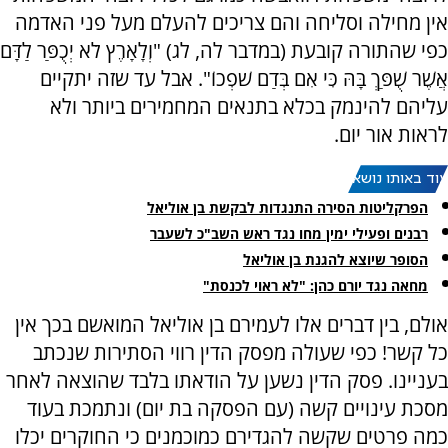
אין מחילה וסליחה והם צריכים להעלם מעל פני האדמה
כפי שהתורה קובעת (במדבר לה, לג) "וְלָאָרֶץ לֹא יְכֻפַּר לַדָּם
אֲשֶׁר שֻׁפַּךְ בָּהּ כִּי אִם בְּדַם שֹׁפְכוֹ". אבל עד שזה יתקיים
עליהם להינמק בכלא בתנאים המחמירים ביותר ולא
לראות אור יום.
עוד באותו נושא:
הפרקליטות הסירה התנגדות לבקשת בן אוליאל
רבנים ופעילי ימין מחו נגד ראש השב"כ לשעבר
הסופר שיוצא להגנת בן אוליאל
מחאה נגד יורם כהן: "לא ראוי לכנסת"
אולם, בין דברים אלו לעמירם בן אוליאל המואשם בכך אין
כל קשר! כפי שעולה מפסק הדין רווי הסתירות שנכתב
בעניינו. פסק הדין נשען על הודאתו בלבד שהוצאה לאחר
מסכת עינויים קשה (עם הפסקה בת יום) ונתמכת בעוד
כמה פרטים שקשה להגדירם כמוכמנים כי החוקרים יכלו