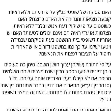
כך הרבה פנים.
האם פסיקה של שופטי בג"ץ על פי דעתם וללא ראיות
קובעת מציאות ומגדירה את האדם כרוצח?! האם
כשופטים על פי שיקול דעת אנושי בלבד ללא ראיות,
מצלמות או עדי ראיה הם אינם יכולים לטעות? האם יש
אחריות לשופטי בית המשפט בעת פסיקתם שבמידה
ויטעו ישלמו על כך כמו במשפט זדורוב או שהאחריות
תיפול על הציבור לפצות את הנאשם?
על פי התורה (שולחן ערוך חושן משפט סימן כה סעיפים
ג-ה) דיינים שטעו בפסק הדין ישנם מצבים שהם משלמים
מכיסם אם לא קיבלו בעלי הצדדים אותם עליהם. חז"ל
(סנהדרין ז ע"א) מתארים את הדיין כחרב שמונחת בין שתי
ירכותיו וגיהנם פתוחה לו מתחתיו. האם זה המצב בשופטי
בג"ץ?
תבואו ותאמרו כי הם דואגים לחברה כדי למנוע הישנות