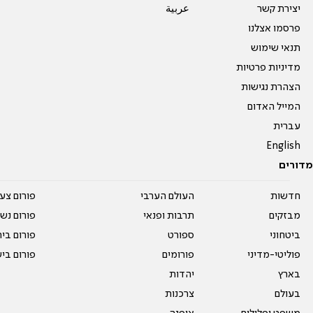
יצירת קשר
عربية
פרסמו אצלנו
תנאי שימוש
מדיניות פרטיות
הצהרת נגישות
המייל האדום
עברית
English
מדורים
חדשות
העולם הערבי
פורום צע
מבזקים
תרבות ופנאי
פורום נשו
ביטחוני
ספורט
פורום בי
פוליטי-מדיני
פורומים
פורום בי
בארץ
יהדות
בעולם
צרכנות