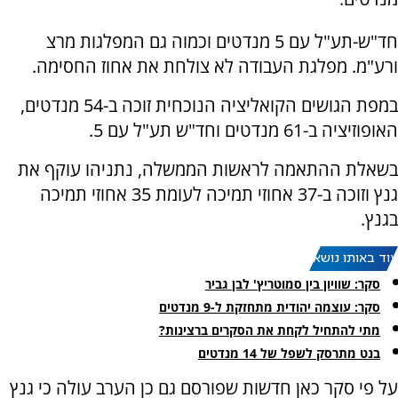
חד"ש-תע"ל עם 5 מנדטים וכמוה גם המפלגות מרצ
ורע"מ. מפלגת העבודה לא צולחת את אחוז החסימה.
במפת הגושים הקואליציה הנוכחית זוכה ב-54 מנדטים,
האופוזיציה ב-61 מנדטים וחד"ש תע"ל עם 5.
בשאלת ההתאמה לראשות הממשלה, נתניהו עוקף את
גנץ וזוכה ב-37 אחוזי תמיכה לעומת 35 אחוזי תמיכה
בגנץ.
עוד באותו נושא:
סקר: שוויון בין סמוטריץ' לבן גביר
סקר: עוצמה יהודית מתחזקת ל-9 מנדטים
מתי להתחיל לקחת את הסקרים ברצינות?
בנט מתרסק לשפל של 14 מנדטים
על פי סקר כאן חדשות שפורסם גם כן הערב עולה כי גנץ