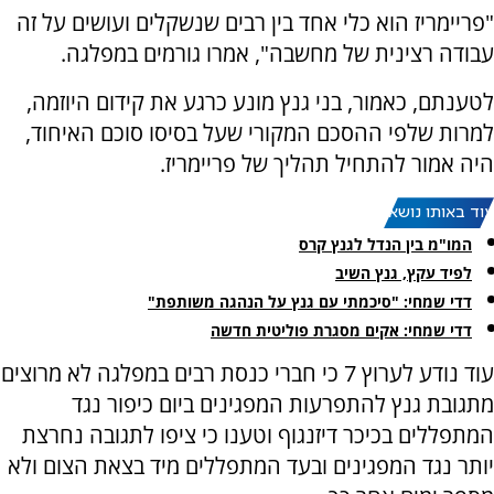
"פריימריז הוא כלי אחד בין רבים שנשקלים ועושים על זה
עבודה רצינית של מחשבה", אמרו גורמים במפלגה.
לטענתם, כאמור, בני גנץ מונע כרגע את קידום היוזמה,
למרות שלפי ההסכם המקורי שעל בסיסו סוכם האיחוד,
היה אמור להתחיל תהליך של פריימריז.
עוד באותו נושא:
המו"מ בין הנדל לגנץ קרס
לפיד עקץ, גנץ השיב
דדי שמחי: "סיכמתי עם גנץ על הנהגה משותפת"
דדי שמחי: אקים מסגרת פוליטית חדשה
עוד נודע לערוץ 7 כי חברי כנסת רבים במפלגה לא מרוצים
מתגובת גנץ להתפרעות המפגינים ביום כיפור נגד
המתפללים בכיכר דיזנגוף וטענו כי ציפו לתגובה נחרצת
יותר נגד המפגינים ובעד המתפללים מיד בצאת הצום ולא