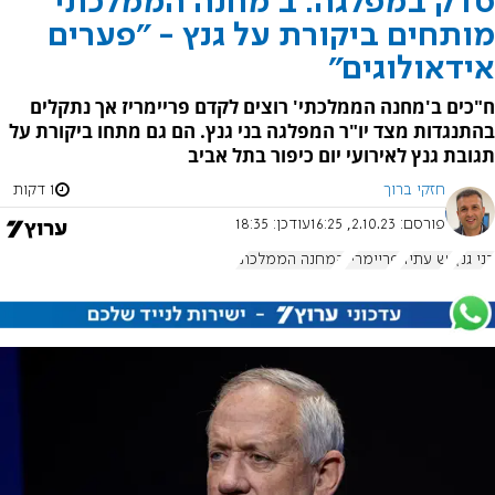
סדק במפלגה: ב'מחנה הממלכתי'
מותחים ביקורת על גנץ - "פערים
אידאולוגים"
ח"כים ב'מחנה הממלכתי' רוצים לקדם פריימריז אך נתקלים
בהתנגדות מצד יו"ר המפלגה בני גנץ. הם גם מתחו ביקורת על
תגובת גנץ לאירועי יום כיפור בתל אביב
חזקי ברוך
1 דקות
פורסם:
2.10.23, 16:25
עודכן:
18:35
בני גנץ
יש עתיד
פריימריז
המחנה הממלכתי