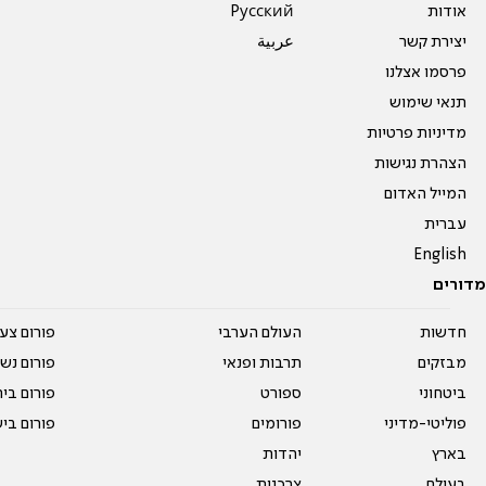
אודות
Pусский
יצירת קשר
عربية
פרסמו אצלנו
תנאי שימוש
מדיניות פרטיות
הצהרת נגישות
המייל האדום
עברית
English
מדורים
חדשות
העולם הערבי
פורום צע
מבזקים
תרבות ופנאי
פורום נשו
ביטחוני
ספורט
פורום בי
פוליטי-מדיני
פורומים
פורום בי
בארץ
יהדות
בעולם
צרכנות