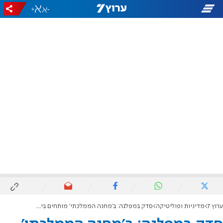
+
-
ערוץ 7
מדיניות ופוליטיקה
סדק במפלגה: ב'מחנה הממלכתי' מותחים ביקורת על גנץ - "פערים אידאולוגים"