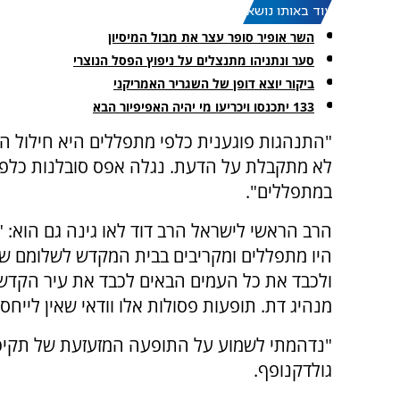
עוד באותו נושא:
השר אופיר סופר עצר את מבול המיסיון
סער ונתניהו מתנצלים על ניפוץ הפסל הנוצרי
ביקור יוצא דופן של השגריר האמריקני
133 יתכנסו ויכריעו מי יהיה האפיפיור הבא
"התנהגות פוגענית כלפי מתפללים היא חילול ה
לא מתקבלת על הדעת. נגלה אפס סובלנות כלפי
במתפללים".
הרב הראשי לישראל הרב דוד לאו גינה גם הוא: "
ולכבד את כל העמים הבאים לכבד את עיר הקדש י
מנהיג דת. תופעות פסולות אלו וודאי שאין לייח
"נדהמתי לשמוע על התופעה המזעזעת של תקיפה 
גולדקנופף.