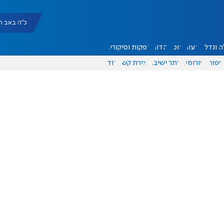
כ"ה באב תשפ"ו |
 ונדל"ן
דעות
אוכל
יהדות
הפקות וסיקורים
ספורט
פורומים
אתר ישיבה
יצירת קשר
עוד