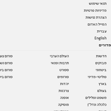
תנאי שימוש
מדיניות פרטיות
הצהרת נגישות
המייל האדום
עברית
English
מדורים
חדשות
העולם הערבי
פורום צע
מבזקים
תרבות ופנאי
פורום נשו
ביטחוני
ספורט
פורום בי
פוליטי-מדיני
פורומים
פורום בי
בארץ
יהדות
בעולם
צרכנות
משפט ופלילים
אופנה
כלכלה ונדל"ן
מוסיקה