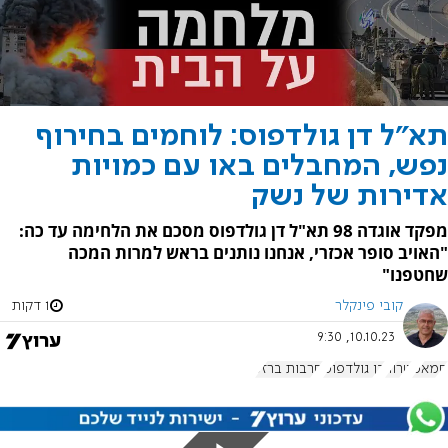
תא"ל דן גולדפוס: לוחמים בחירוף
נפש, המחבלים באו עם כמויות
אדירות של נשק
מפקד אוגדה 98 תא"ל דן גולדפוס מסכם את הלחימה עד כה:
"האויב סופר אכזרי, אנחנו נותנים בראש למרות המכה
שחטפנו"
קובי פינקלר
1 דקות
10.10.23, 9:30
חמאס
טרור
דן גולדפוס
חרבות ברזל