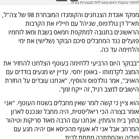
לוחמי עוצבת האש בפעילות מבצעית בעזה
מפקד אוגדת הצנחנים והקומנדו המובחרת 98 של צה"ל,
תא"ל דן גולדפוס, שניהל עם חייליו את הקרבות
הראשונים בתגובה למתקפת חמאס בשבת ומאז לוחמיו
פועלים נגד המחבלים סיכם הבוקר (שלישי) את ימי
הלחימה עד כה.
"בבוקר היום הרביעי ללחימה בעוטף הצלחנו להחזיר את
המצב לקדמותו - באופן יחסי. עדיין יש מגעים בודדים עם
האויב", אמר גולדפוס והוסיף, "אנחנו
עובדים על החזרת
הישובים למצב רגיל, זה ייקח זמן".
הוא ציין כי קשה לומר שאין מחבלים בשטח העוטף. "
אני
אומר בצורה הכי ריאליסטית, היה מחבל שנכנס לארון
בתוך בית והמתין. אנחנו עם הרבה מאוד סריקות וטיהור
המרחב אבל אני לא אעוף מהכיסא אם יהיה מגע עם
חוליה שהסתתרה מתחת לבית.