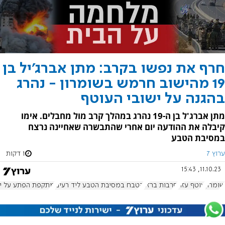
חרף את נפשו בקרב: מתן אברג'יל בן
19 מהישוב חרמש בשומרון - נהרג
בהגנה על ישובי העוטף
מתן אברג'ל בן ה-19 נהרג במהלך קרב מול מחבלים. אימו
קיבלה את ההודעה יום אחרי שהתבשרה שאחיינה נרצח
במסיבת הטבע
ערוץ 7
1 דקות
11.10.23, 15:43
שומרון
עוטף עזה
חרבות ברזל
הטבח במסיבת הטבע ליד רעים
מתקפת הפתע על י