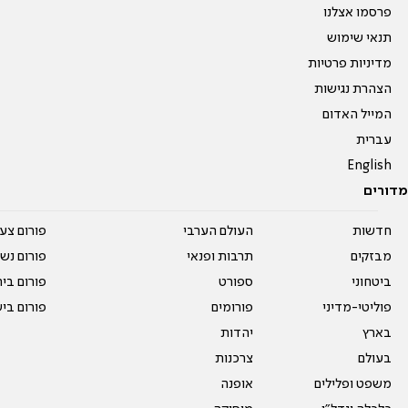
פרסמו אצלנו
תנאי שימוש
מדיניות פרטיות
הצהרת נגישות
המייל האדום
עברית
English
מדורים
חדשות
העולם הערבי
פורום צע
מבזקים
תרבות ופנאי
פורום נשו
ביטחוני
ספורט
פורום בי
פוליטי-מדיני
פורומים
פורום בי
בארץ
יהדות
בעולם
צרכנות
משפט ופלילים
אופנה