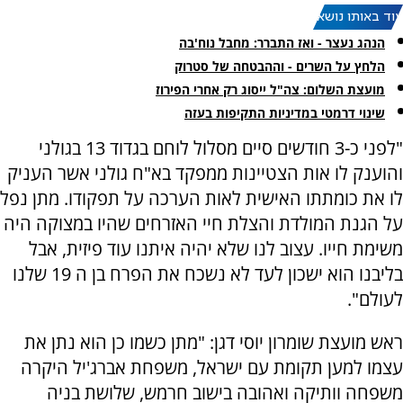
עוד באותו נושא:
הנהג נעצר - ואז התברר: מחבל נוח'בה
הלחץ על השרים - וההבטחה של סטרוק
מועצת השלום: צה"ל ייסוג רק אחרי הפירוז
שינוי דרמטי במדיניות התקיפות בעזה
"לפני כ-3 חודשים סיים מסלול לוחם בגדוד 13 בגולני
והוענק לו אות הצטיינות ממפקד בא"ח גולני אשר העניק
לו את כומתתו האישית לאות הערכה על תפקודו. מתן נפל
על הגנת המולדת והצלת חיי האזרחים שהיו במצוקה היה
משימת חייו. עצוב לנו שלא יהיה איתנו עוד פיזית, אבל
בליבנו הוא ישכון לעד לא נשכח את הפרח בן ה 19 שלנו
לעולם".
ראש מועצת שומרון יוסי דגן: "מתן כשמו כן הוא נתן את
עצמו למען תקומת עם ישראל, משפחת אברג'יל היקרה
משפחה וותיקה ואהובה בישוב חרמש, שלושת בניה