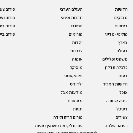
חדשות
העולם הערבי
פורום צע
מבזקים
תרבות ופנאי
פורום נשו
ביטחוני
ספורט
פורום בי
פוליטי-מדיני
פורומים
פורום בי
בארץ
יהדות
בעולם
צרכנות
משפט ופלילים
אופנה
כלכלה ונדל"ן
מוסיקה
דעות
פיוטקאסט
חדשות המגזר
ילדודס
אוכל
מודעות אבל
כיפה שחורה
מזג אוויר
דיגיטל
תגיות
צעירים
פורום הריון ולידה
רפואה שלמה
פורום לקראת נישואין וזוגיות