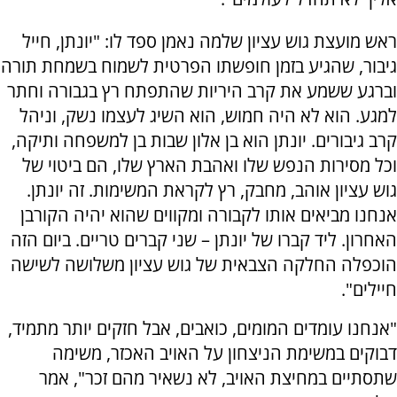
ראש מועצת גוש עציון שלמה נאמן ספד לו: "יונתן, חייל
גיבור, שהגיע בזמן חופשתו הפרטית לשמוח בשמחת תורה
וברגע ששמע את קרב היריות שהתפתח רץ בגבורה וחתר
למגע. הוא לא היה חמוש, הוא השיג לעצמו נשק, וניהל
קרב גיבורים. יונתן הוא בן אלון שבות בן למשפחה ותיקה,
וכל מסירות הנפש שלו ואהבת הארץ שלו, הם ביטוי של
גוש עציון אוהב, מחבק, רץ לקראת המשימות. זה יונתן.
אנחנו מביאים אותו לקבורה ומקווים שהוא יהיה הקורבן
האחרון. ליד קברו של יונתן – שני קברים טריים. ביום הזה
הוכפלה החלקה הצבאית של גוש עציון משלושה לשישה
חיילים".
"אנחנו עומדים המומים, כואבים, אבל חזקים יותר מתמיד,
דבוקים במשימת הניצחון על האויב האכזר, משימה
שתסתיים במחיצת האויב, לא נשאיר מהם זכר", אמר