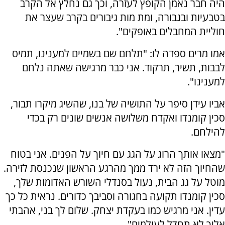
היה חבר נאמן הקופץ לעזרה, וכך גם נחלץ אל הקרב
בטבעיות ובגבורה, ומת מות גיבורים בקרב שעצר את
חוליית המחבלים באופקים".
אמו מרים ספדה לו: "תלחם שם בשמיים למענינו, תמיס
לבבות, תשיר, תרקוד. אני כבר מרגישה שאתה נלחם
למענינו".
אביו עידן סיפר על התושיה של בנו, שהשיג מיקרו תבור,
סכין קומנדו ואקדח משלושה אנשים שונים רק בכדי
להילחם.
"מצאו אותך הרוג על הגג עם חיוך על הפנים. אני בטוח
שהחיוך הזה לא ירד ממך מהרגע הראשון שנכנסת לזירה.
מוטל על גג הבית, נעול בסנדלי השורש האדומות שלך,
סכין קומנדו תקועה בחגורה וסביבך כדורים. נראית כל כך
עדין. אני מרגיש כמו בעקדת יצחק. שלום לך בני, אהבתי
אליך לא תחדל לעולמים".