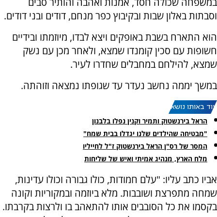
במשפחה שכולה חסד, אמנות ואהבה והותיר סבים
וסבתות באלון שבות ובקיבוץ כפר מנחם, דודים ובני דודים.
הוא התארח בשבת באופקים ויצא לבדו, מיוזמתו ובידיים
חשופות עם סכין קומנדו שמצא, ולאחר מכן עם נשק
שמצא, להילחם במחבלים שחדרו לעיר.
במשך יממה נחשב נעדר עד שגופתו נמצאה וזוהתה.
עוד באותו נושא:
הראל בירנשטוק ותמיר וקנין נפלו בלבנון
"מבטיחה שהילדים שלנו יגדלו בבית שמח"
המסר של רס"ן הראל בירנשטוק ז"ל לחייליו
מלח הארץ, מנהיג אמיתי ואיש של שליחות
אביו כתב עליו: "עלם חמודות, כולו גבורה וכולו עדינות,
שמחה מתפרצת ושובבות. מלא ביוזמה ובמקוריות וקונה
בקסמו את כל הסובבים אותו להתאהב בו ולרצות בקרבתו.