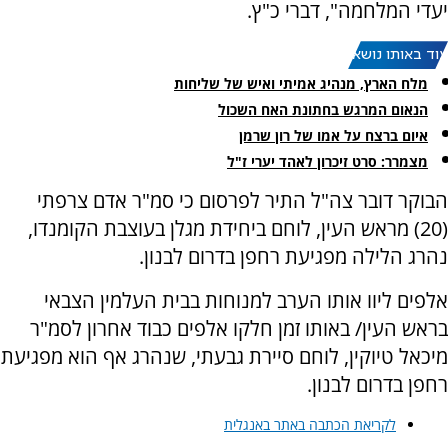
יעדי המלחמה", דברי כ"ץ.
עוד באותו נושא:
מלח הארץ, מנהיג אמיתי ואיש של שליחות
הנאום המרגש בחתונת האח השכול
איום ברצח על אמו של רון שרמן
מצמרר: סרט זיכרון לאהד יערי ז"ל
הבוקר דובר צה"ל התיר לפרסום כי סמ"ר אדם צרפתי
(20) מראש העין, לוחם ביחידת מגלן בעוצבת הקומנדו,
נהרג הלילה מפגיעת רחפן בדרום לבנון.
אלפים ליוו אותו הערב למנוחות בבית העלמין הצבאי
בראש העין/ באותו זמן חלקו אלפים כבוד אחרון לסמ"ר
מיכאל טיוקין, לוחם סיירת גבעתי, שנהרג אף הוא מפגיעת
רחפן בדרום לבנון.
לקריאת הכתבה באתר באנגלית