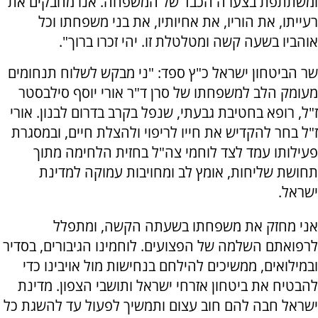
ומשתתפת בצערה הכבד של המשפחה. אנו מחבקים את
רעייתו, את הוריו, את אחיותיו, את בני משפחתו וכל
אוהביו בשעה קשה ומטלטלת זו. יהי זכרו ברוך".
שר הביטחון ישראל כ"ץ ספד: "ני מבקש לשלוח תנחומים
מעומק הלב למשפחתו של סרן ד"ר אורי יוסף סילבסטר
ז"ל, רופא בחטיבת גבעתי, שנפל בקרב בדרום לבנון. אורי
ז"ל בחר להקדיש את חייו לריפוי ולהצלת חיים, ובמסגרת
פעילותו עמד לצד לוחמי צה"ל בחזית הלחימה מתוך
תחושת שליחות, אומץ לב ומחויבות עמוקה למדינת
ישראל.
אני מחזק את משפחתו בשעתה הקשה, ומתפלל
לרפואתם השלמה של הפצועים. לוחמינו הגיבורים, בסדיר
ובמילואים, ממשיכים להילחם בנחישות מול אויבינו כדי
להבטיח את ביטחון אזרחי ישראל ותושבי הצפון. מדינת
ישראל חבה להם חוב עצום ותמשיך לפעול עד להשגת כל