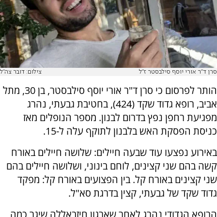
סרן ד"ר אורי יוסף סילבסטר ז"ל
צילום: דובר צה"ל
הותר לפרסום כי סרן ד"ר אורי יוסף סילבסטר, בן 30, מתל
אביב, רופא גדוד שקד (424), בחטיבת גבעתי, נהרג
מפגיעת רחפן נפץ בדרום לבנון. מספר הנופלים מאז
כניסת הפסקת האש בלבנון לתוקף עלה ל-15.
באירוע נפצעו עוד שבעה חיילים: שלושה חיילים באורח
קשה בהם שני קצינים, לוחם בינוני, ושלושה חיילים בהם
שני קצינים באורח קל. בין הפצועים באורח קל: מפקד
גדוד שקד של גבעתי, קצין בדרגת סא"ל.
הרופא הגדודי נהרג לאחר שארגון חיזבאללה שיגר כמה