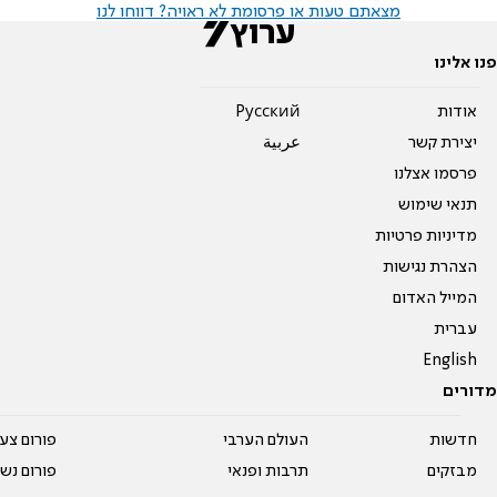
מצאתם טעות או פרסומת לא ראויה? דווחו לנו
פנו אלינו
אודות
Pусский
יצירת קשר
عربية
פרסמו אצלנו
תנאי שימוש
מדיניות פרטיות
הצהרת נגישות
המייל האדום
עברית
English
מדורים
חדשות
העולם הערבי
פורום צע
מבזקים
תרבות ופנאי
פורום נשו