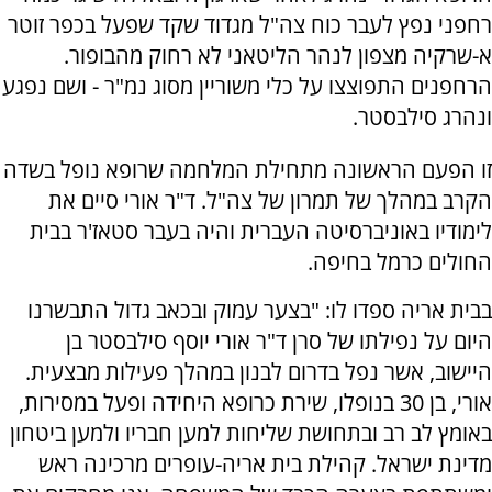
רחפני נפץ לעבר כוח צה"ל מגדוד שקד שפעל בכפר זוטר
א-שרקיה מצפון לנהר הליטאני לא רחוק מהבופור.
הרחפנים התפוצצו על כלי משוריין מסוג נמ"ר - ושם נפגע
ונהרג סילבסטר.
זו הפעם הראשונה מתחילת המלחמה שרופא נופל בשדה
הקרב במהלך של תמרון של צה"ל. ד"ר אורי סיים את
לימודיו באוניברסיטה העברית והיה בעבר סטאז'ר בבית
החולים כרמל בחיפה.
בבית אריה ספדו לו: "בצער עמוק ובכאב גדול התבשרנו
היום על נפילתו של סרן ד"ר אורי יוסף סילבסטר בן
היישוב, אשר נפל בדרום לבנון במהלך פעילות מבצעית.
אורי, בן 30 בנופלו, שירת כרופא היחידה ופעל במסירות,
באומץ לב רב ובתחושת שליחות למען חבריו ולמען ביטחון
מדינת ישראל. קהילת בית אריה-עופרים מרכינה ראש