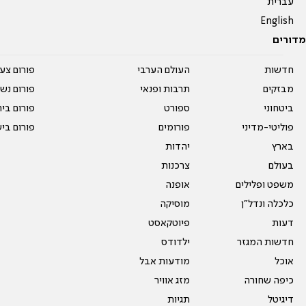
עברית
English
מדורים
חדשות
העולם הערבי
פורום צע
מבזקים
תרבות ופנאי
פורום נשו
ביטחוני
ספורט
פורום בי
פוליטי-מדיני
פורומים
פורום בי
בארץ
יהדות
בעולם
צרכנות
משפט ופלילים
אופנה
כלכלה ונדל"ן
מוסיקה
דעות
פיוטקאסט
חדשות המגזר
ילדודס
אוכל
מודעות אבל
כיפה שחורה
מזג אוויר
דיגיטל
תגיות