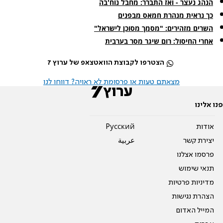
הנהג נעצר - ואז התברר: מחבל נוח'בה
כך נראית מנהרת חמאס מבפנים
השרים מזהירים: "מסמך מסוכן לישראל"
‏אחרי החיסול: רום שיגר מסר בערבית
הצטרפו לקבוצת הוואטצאפ של ערוץ 7
מצאתם טעות או פרסומת לא ראויה? דווחו לנו
פנו אלינו
אודות
Pусский
יצירת קשר
عربية
פרסמו אצלנו
תנאי שימוש
מדיניות פרטיות
הצהרת נגישות
המייל האדום