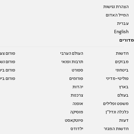
הצהרת נגישות
המייל האדום
עברית
English
מדורים
חדשות
העולם הערבי
פורום צע
מבזקים
תרבות ופנאי
פורום נשו
ביטחוני
ספורט
פורום בי
פוליטי-מדיני
פורומים
פורום בי
בארץ
יהדות
בעולם
צרכנות
משפט ופלילים
אופנה
כלכלה ונדל"ן
מוסיקה
דעות
פיוטקאסט
חדשות המגזר
ילדודס