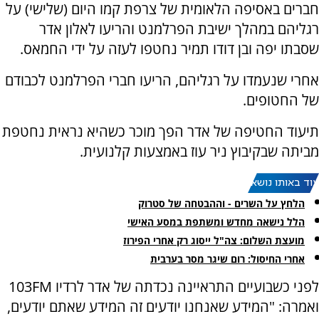
חברים באסיפה הלאומית של צרפת קמו היום (שלישי) על
רגליהם במהלך ישיבת הפרלמנט והריעו לאלון אדר
שסבתו יפה ובן דודו תמיר נחטפו לעזה על ידי החמאס.
אחרי שנעמדו על רגליהם, הריעו חברי הפרלמנט לכבודם
של החטופים.
תיעוד החטיפה של אדר הפך מוכר כשהיא נראית נחטפת
מביתה שבקיבוץ ניר עוז באמצעות קלנועית.
עוד באותו נושא:
הלחץ על השרים - וההבטחה של סטרוק
הלל נישאה מחדש ומשתפת במסע האישי
מועצת השלום: צה"ל ייסוג רק אחרי הפירוז
‏אחרי החיסול: רום שיגר מסר בערבית
לפני כשבועיים התראיינה נכדתה של אדר לרדיו 103FM
ואמרה: "המידע שאנחנו יודעים זה המידע שאתם יודעים,