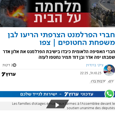
חברי הפרלמנט הצרפתי הריעו לבן
משפחת החטופים | צפו
חברי האסיפה הלאומית כיבדו בישיבת הפרלמנט את אלון אדר
שסבתו יפה אדר ובן דוד תמיר נחטפו לעזה
ציקי ברנדוין
2 דקות
31.10.23, 22:25
צרפת
חרבות ברזל
Les familles d’otages émues aux larmes à l’Assemblée devant le
soutien unanime des députés