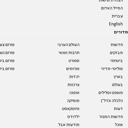
הצהרת נגישות
המייל האדום
עברית
English
מדורים
חדשות
העולם הערבי
פורום צע
מבזקים
תרבות ופנאי
פורום נשו
ביטחוני
ספורט
פורום בי
פוליטי-מדיני
פורומים
פורום בי
בארץ
יהדות
בעולם
צרכנות
משפט ופלילים
אופנה
כלכלה ונדל"ן
מוסיקה
דעות
פיוטקאסט
חדשות המגזר
ילדודס
אוכל
מודעות אבל