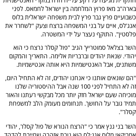
התקרית מגיעה על רקע עלייה חדה במקרי האנטישמיות
בארה"ב מאז פרוץ המלחמה בין ישראל לחמאס. לפני
כשבועיים פרץ גבר פרץ לבית משפחה ישראלית בלוס
אנג'לס, איים על בני המשפחה ברצח וצעק "לשחרר את
פלסטין". התוקף נעצר על ידי המשטרה.
השר בצלאל סמוטריץ' הגיב "פול קסלר נרצח כי הוא
יהודי. שנאת יהודים וברבריות אלימה. התאריך והמקום
משתנים, אבל האנטישמיות היא אותה אנטישמיות.
"הם שונאים אותנו כי אנחנו יהודים, זה לא התחיל היום,
זה לא התחיל לפני 100 שנה אבל ההיסטוריה שלנו
מוכיחה שעם ישראל חזק יותר מכל מבקשי רעתנו והאור
תמיד גובר על החושך. תנחומים מעומק הלב למשפחת
קסלר".
השר בני גנץ אמר כי "הרצח הנורא של פול קסלר, יהודי
אמריקאי מלוס אנג׳לס הוא נורת אזהרה שחייבת להדהד