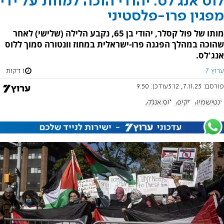
לוס אנג'לס: יהודי הוכה למוות על ידי
מפגין פרו-פלסטיני
מותו של פול קסלר, יהודי בן 65, נקבע הלילה (שלישי) לאחר
שהוכה במהלך הפגנה פרו-ישראלית במחוז וונטורה סמוך ללוס
אנג'לס.
ערוץ 7
1 דקות
פורסם:
7.11.23, 3:12
עודכן:
9:50
אנטישמיות
תקיפה
לוס אנג'לס