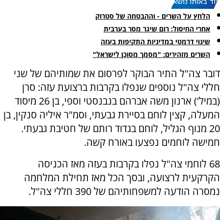
עוד באותו נושא:
הלחץ על השרים - וההבטחה של סטרוק
‏אחרי החיסול: רום שיגר מסר בערבית
שינוי דרמטי במדיניות התקיפות בעזה
השרים מזהירים: "מסמך מסוכן לישראל"
דובר צה"ל התיר הבוקר לפרסום את שמותיהם של שני
חללי צה"ל נוספים שנפלו בקרבות ברצועת עזה: סרן
(במיל') ארנון משה אברהם בנבנסטי וספי, בן 26 מיסוד
המעלה, קצין לוחם בסיירת גבעתי, וסמ"ר איליה סנקין, בן
20 מנוף הגליל, לוחם בגדוד רותם של חטיבת גבעתי.
חמישה לוחמים נפצעו באורח קשה.
68 לוחמי צה"ל נפלו בקרבות בעזה מאז הכניסה
הקרקעית לרצועה, ובסך הכל מאז תחילת המלחמה
נמסרה הודעה למשפחותיהם של 390 חללי צה"ל.