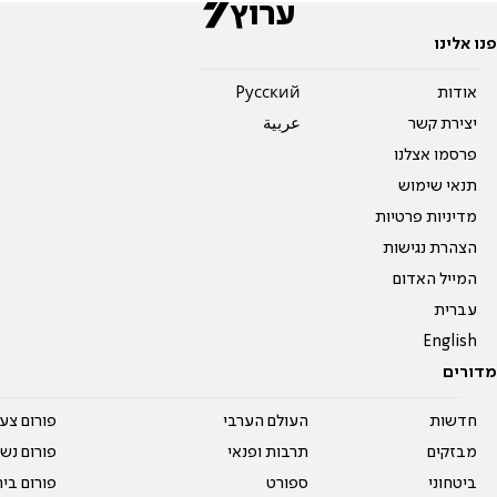
פנו אלינו
אודות
Pусский
יצירת קשר
عربية
פרסמו אצלנו
תנאי שימוש
מדיניות פרטיות
הצהרת נגישות
המייל האדום
עברית
English
מדורים
חדשות
העולם הערבי
פורום צע
מבזקים
תרבות ופנאי
פורום נשו
ביטחוני
ספורט
פורום בי