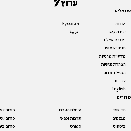
פנו אלינו
אודות
Pусский
יצירת קשר
عربية
פרסמו אצלנו
תנאי שימוש
מדיניות פרטיות
הצהרת נגישות
המייל האדום
עברית
English
מדורים
חדשות
העולם הערבי
פורום צע
מבזקים
תרבות ופנאי
פורום נשו
ביטחוני
ספורט
פורום בי