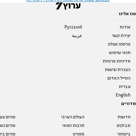
פנו אלינו
אודות
Pусский
יצירת קשר
عربية
פרסמו אצלנו
תנאי שימוש
מדיניות פרטיות
הצהרת נגישות
המייל האדום
עברית
English
מדורים
חדשות
העולם הערבי
פורום צע
מבזקים
תרבות ופנאי
פורום נשו
ביטחוני
ספורט
פורום בי