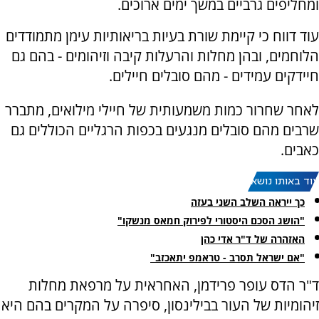
ומחליפים גרביים במשך ימים ארוכים.
עוד דווח כי קיימת שורת בעיות בריאותיות עימן מתמודדים
הלוחמים, ובהן מחלות והרעלות קיבה וזיהומים - בהם גם
חיידקים עמידים - מהם סובלים חיילים.
לאחר שחרור כמות משמעותית של חיילי מילואים, מתברר
שרבים מהם סובלים מנגעים בכפות הרגליים הכוללים גם
כאבים.
עוד באותו נושא:
כך ייראה השלב השני בעזה
"הושג הסכם היסטורי לפירוק חמאס מנשקו"
האזהרה של ד"ר אדי כהן
"אם ישראל תסרב - טראמפ יתאכזב"
ד"ר הדס עופר פרידמן, האחראית על מרפאת מחלות
זיהומיות של העור בבילינסון, סיפרה על המקרים בהם היא