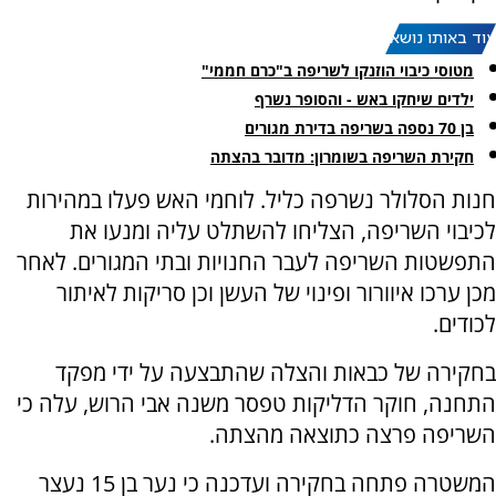
עוד באותו נושא:
מטוסי כיבוי הוזנקו לשריפה ב"כרם חממי"
ילדים שיחקו באש - והסופר נשרף
בן 70 נספה בשריפה בדירת מגורים
חקירת השריפה בשומרון: מדובר בהצתה
חנות הסלולר נשרפה כליל. לוחמי האש פעלו במהירות
לכיבוי השריפה, הצליחו להשתלט עליה ומנעו את
התפשטות השריפה לעבר החנויות ובתי המגורים. לאחר
מכן ערכו איוורור ופינוי של העשן וכן סריקות לאיתור
לכודים.
בחקירה של כבאות והצלה שהתבצעה על ידי מפקד
התחנה, חוקר הדליקות טפסר משנה אבי הרוש, עלה כי
השריפה פרצה כתוצאה מהצתה.
המשטרה פתחה בחקירה ועדכנה כי נער בן 15 נעצר