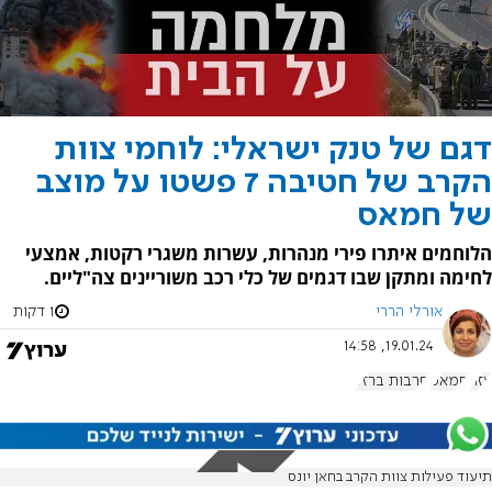
דגם של טנק ישראלי: לוחמי צוות
הקרב של חטיבה 7 פשטו על מוצב
של חמאס
הלוחמים איתרו פירי מנהרות, עשרות משגרי רקטות, אמצעי
לחימה ומתקן שבו דגמים של כלי רכב משוריינים צה"ליים.
אורלי הררי
1 דקות
19.01.24, 14:58
עזה
חמאס
חרבות ברזל
תיעוד פעילות צוות הקרב בחאן יונס