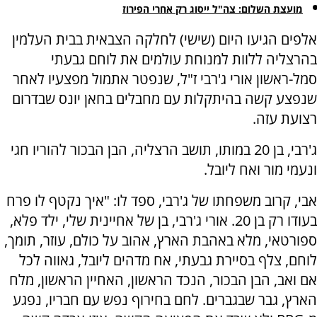
מועצת השלום: צה"ל ייסוג רק אחרי הפירוז
אלפים הגיעו היום (שישי) לחלקה הצבאית בבית העלמין
בהרצליה ללוות למנוחת עולמים את לוחם גבעתי
סמל-ראשון אורי ג'רבי ז"ל, שנפטר אתמול מפצעיו לאחר
שנפצע קשה בהיתקלות עם מחבלים בחאן יונס שבדרום
רצועת עזה.
ג'רבי, בן 20 במותו, תושב הרצליה, הבן הבכור להוריו חגי
ונעמי מור ואח ליובל.
אבי, קרוב משפחתו של ג'רבי, ספד לו: "איך נקטף לו פרח
בעודו רק בן 20. אורי ג'רבי, בן של אחיינית שלי, ילד פלא,
ספורטאי, מלא באהבת הארץ, אהוב על כולם, עוזר, תומך,
לוחם, צלף בסיירת גבעתי, אח מדהים ליובל, גאווה לכל
אם ואב, הבן הבכור, הנכד הראשון, האחיין הראשון, מלח
הארץ, גבר שבגברים. לחם בחירוף נפש עם חבריו, נפגע