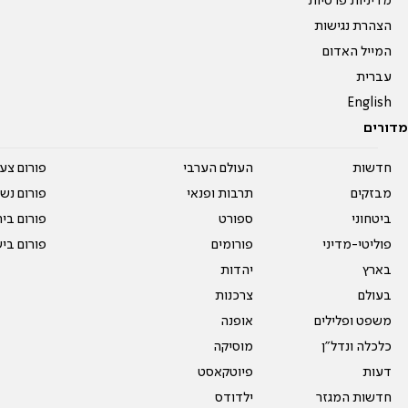
מדיניות פרטיות
הצהרת נגישות
המייל האדום
עברית
English
מדורים
חדשות
העולם הערבי
פורום צע
מבזקים
תרבות ופנאי
פורום נשו
ביטחוני
ספורט
פורום בי
פוליטי-מדיני
פורומים
פורום בי
בארץ
יהדות
בעולם
צרכנות
משפט ופלילים
אופנה
כלכלה ונדל"ן
מוסיקה
דעות
פיוטקאסט
חדשות המגזר
ילדודס