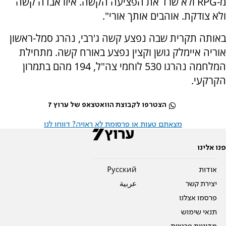
מ-RPG ולא שרד את הפציעה הקשה. איזו אבדה קשה
ולא צודקת. אוהבים אותך אורי".
באותה תקרית שבה נפצע קשה ג'רבי, נהרג סמל-ראשון
אוריה איימלק גושן וקצין נפצע באורח קשה. מתחילת
המלחמה נהרגו 530 לוחמי צה"ל, 194 מהם בתמרון
הקרקעי.
הצטרפו לקבוצת הוואטצאפ של ערוץ 7
מצאתם טעות או פרסומת לא ראויה? דווחו לנו
פנו אלינו
אודות
Pусский
יצירת קשר
عربية
פרסמו אצלנו
תנאי שימוש