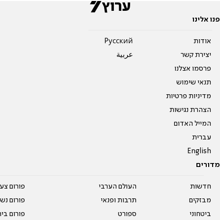
פנו אלינו
אודות
Pусский
יצירת קשר
عربية
פרסמו אצלנו
תנאי שימוש
מדיניות פרטיות
הצהרת נגישות
המייל האדום
עברית
English
מדורים
חדשות
העולם הערבי
פורום צע
מבזקים
תרבות ופנאי
פורום נשו
ביטחוני
ספורט
פורום בי