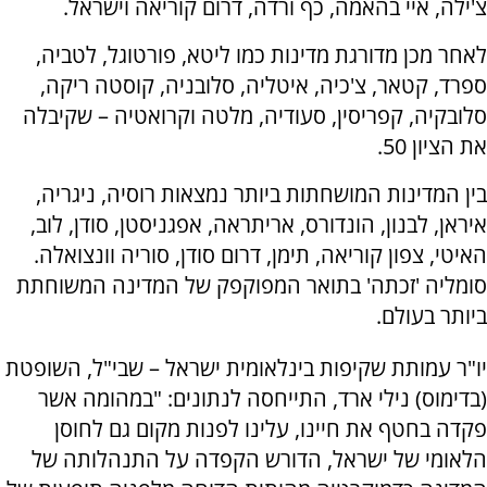
צ'ילה, איי בהאמה, כף ורדה, דרום קוריאה וישראל.
לאחר מכן מדורגת מדינות כמו ליטא, פורטוגל, לטביה,
ספרד, קטאר, צ'כיה, איטליה, סלובניה, קוסטה ריקה,
סלובקיה, קפריסין, סעודיה, מלטה וקרואטיה – שקיבלה
את הציון 50.
בין המדינות המושחתות ביותר נמצאות רוסיה, ניגריה,
איראן, לבנון, הונדורס, אריתראה, אפגניסטן, סודן, לוב,
האיטי, צפון קוריאה, תימן, דרום סודן, סוריה וונצואלה.
סומליה 'זכתה' בתואר המפוקפק של המדינה המשוחתת
ביותר בעולם.
יו"ר עמותת שקיפות בינלאומית ישראל – שבי"ל, השופטת
(בדימוס) נילי ארד, התייחסה לנתונים: "במהומה אשר
פקדה בחטף את חיינו, עלינו לפנות מקום גם לחוסן
הלאומי של ישראל, הדורש הקפדה על התנהלותה של