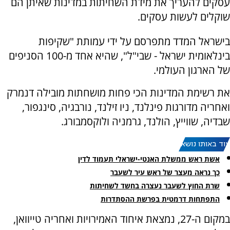
עסקים להעריך את מידת השחיתות במדינות שאיתן הם
שוקלים לעשות עסקים.
בישראל המדד מתפרסם על ידי עמותת "שקיפות
בינלאומית ישראל - שבי"ל", שהיא אחד מ-100 הסניפים
של הארגון העולמי.
את רשימת המדינות הכי פחות מושחתות מובילה דנמרק
ואחריה מדורגות פינלנד, ניו זילנד, נורבגיה, סינגפור,
שבדיה, שווייץ, הולנד, גרמניה ולוקסמבורג.
עוד באותו נושא:
אשת ראש ממשלת האנטי-ישראלי תעמוד לדין
כך נראה מעצר של ראש עיר לשעבר
שרת החוץ לשעבר נעצרה בחשד לשחיתות
התפתחות דרמטית בפרשת ההסתדרות
במקום ה-27, נמצאת איחוד האמירויות ואחריה טייוואן,