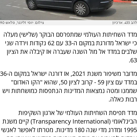
להב 433. ארכיון
צילום: יוסי זלינגר, פלאש 90
מדד השחיתות העולמי שמתפרסם הבוקר (שלישי) מעלה
כי ישראל מדורגת במקום ה-33 עם 62 נקודות וירדה שני
שלבים במדד אל מול השנה שעברה אז קיבלה את הציון
63.
מדובר משיפור משנת 2021, אז דורגה ישראל במקום ה-36
במדד עם ציון 59 - קרוב לציון 50, שהוא "הקו האדום"
שממנו ומטה נמצאות המדינות הנתפסות כמושחתות ויש
רבות כאלה.
מדד תפיסת השחיתות העולמי של ארגון השקיפות
הבינלאומי (Transparency International) קיים משנת
1995 ומדרג מדי שנה 180 מדינות. מטרתו לאפשר לאנשי