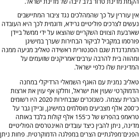
הקמת מדינת טרור בלב ליבה של מדינת ישראל.
אין עוררין על כך שהמהלכים נגד ציבור המתיישבים
נעשים לצרכים פוליטיים גרידא, ודוגמית לכך היא העובדה
שארבעת הצווים השקריים שהוצאו על ידי ממשל ביידן
פורסמו במקביל לביקור הבחירות שערך במישיגן
המתנדנדת שגם הסנטורית ראשידה טאליב מגיעה ממנה
ומהווה בית להרבה ערבים־אמריקנים שזועמים על
המדיניות שלו כלפי ישראל.
טאליב נמנית עם האגף השמאלי הרדיקלי במחנה
הדמוקרטי שעוין את ישראל, וחלקו אף עוין את ארצות
הברית עצמה. כשנזכרים שבבחירות 2020 היו רשומים
כ־200 אלף מצביעים מוסלמים במישיגן, וביידן גבר על
טראמפ בהפרש של כ־155 אלף קולות בלבד באותה
מדינה, ניתן להבין כיצד עובדים האינטרסים הפוליטיים
הפנים־מפלגתיים הצרים במפלגה הדמוקרטית. פחות ניתן