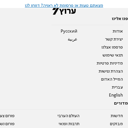
מצאתם טעות או פרסומת לא ראויה? דווחו לנו
פנו אלינו
אודות
Pусский
יצירת קשר
عربية
פרסמו אצלנו
תנאי שימוש
מדיניות פרטיות
הצהרת נגישות
המייל האדום
עברית
English
מדורים
חדשות
העולם הערבי
פורום צע
מבזקים
תרבות ופנאי
פורום נשו