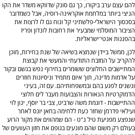
להם עצם ערב ביקורו, כך גם סונק שדווקא משדר את הקו
הניצי ביותר במלחמת אוקראינה-רוסיה, אבל כשמדובר
בסכסוך הישראלי-פלשתיני קל ונוח גם לו לרצות את
הציבור המוסלמי שמבעיר את רחובות לונדון ופריז
בהפגנות אנטי־ישראליות.
לכן, ממשל ביידן שנמצא בשיאה של שנת בחירות, מוכן
להקריב על המזבח התודעתי והמעשי את קבוצת
המתיישבים החלוצים ששומרים בחירוף נפש בגשם ובקור
על אדמות מדינה, תוך איום מתמיד וניסיונות חוזרים
ונשנים לפגע בהם ובמשפחותיהם. עם זה, בעיני
הדמוקרטיות הנאורות והצבועות מעבר לים חלוצי
ההתיישבות - דוגמת משה שרביט, צבי בר יוסף, ינון לוי
ועילאי פדרמן שחזר כעת ללחימה בחאן יונס לאחר
שנפצע מפגיעת טיל נ"ט - הם שמהווים את מקור הרוע
בעולם רק משום שהם מונעים בגופם את חזון העוועים של