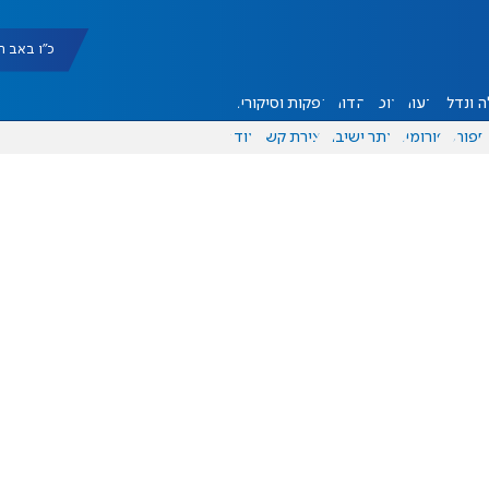
כ"ו באב תשפ"ו |
 ונדל"ן
דעות
אוכל
יהדות
הפקות וסיקורים
ספורט
פורומים
אתר ישיבה
יצירת קשר
עוד