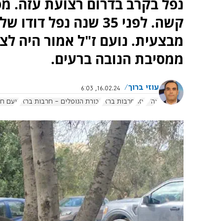
נפל בקרב בדרום רצועת עזה. מס
קשה. לפני 35 שנה נפל 
מבצעית. נועם ז"ל אמור היה לצ
ממסיבת הנובה ברעים.
עוזי ברוך
16.02.24, 6:03
צה"ל
עזה
חרבות ברזל
גבורת הנופלים - חרבות ברזל
נועם ח