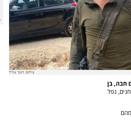
צילום: דובר צה"ל
 חבה, בן
ת הצנחנים, נפל
י צה"ל נהרגו מתחילת המלחמה, 235 מהם