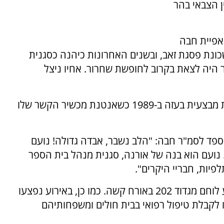
11:0 בבית העלמין הצבאי בהר
מאפיית חבה
כונת פסגת זאב, ובשנים האחרונות כיהנה כסגנית
 היה לצאת בקרוב לחופשת שחרור. אחיו ניצל
רב-טוראי יוסי חבה, דודו של נועם, נהרג בפעילות מבצעית בעזה ב-1989 כשאנטנת מכשיר הקשר שלו
, ספד לסמ"ר חבה: "הלב נשבר, אבדה גדולה! נועם
. נועם הוא בנה של אורנה, סגנית מנהל בית הספר
פיות, חבריי היקרים".
בנוסף, באירוע בו נפל סמ"ר נועם חבה ז"ל נפצע לוחם מגדוד 202 באורח קשה. כמו כן, באירוע נפצעו
נו לקבלת טיפול רפואי בבית חולים ומשפחותיהם