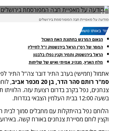
מודעה על מאפיית חבה המפורסמת בירושלים
עוד באותו נושא:
הנאום המרגש בחתונת האח השכול
המסר של רס"ן הראל בירנשטוק ז"ל לחייליו
הראל בירנשטוק ותמיר וקנין נפלו בלבנון
מלח הארץ, מנהיג אמיתי ואיש של שליחות
אתמול (חמישי) בערב התיר דובר צה"ל התיר לפר
סמ"ר רותם סהר הדר, בן 20 מכפר אביב
, לוח
צנחנים, נפל בקרב בדרום רצועת עזה. הלוויתו ת
בשעה 12:00 בבית העלמין הצבאי בגדרות.
הלוחם נפל בהיתקלות עם מחבלים סמוך לבית החו
וקצין לוחם מסיירת צנחנים באורח קשה. באירוע 