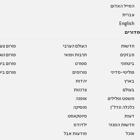
המייל האדום
עברית
English
מדורים
חדשות
העולם הערבי
פורום צע
מבזקים
תרבות ופנאי
פורום נשו
ביטחוני
ספורט
פורום בי
פוליטי-מדיני
פורומים
פורום בי
בארץ
יהדות
בעולם
צרכנות
משפט ופלילים
אופנה
כלכלה ונדל"ן
מוסיקה
דעות
פיוטקאסט
חדשות המגזר
ילדודס
אוכל
מודעות אבל