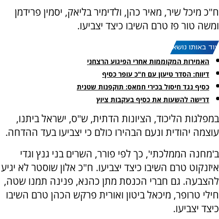
ח"כ מיכל שיר, מאיר כהן, ולדימיר בליאק, יסמין פרידמן
ומשה טור פז טרם השיבו כיצד יצביעו.
עוד באותו נושא:
האמירות המקוממות אחרי הפיגוע הרצחני
דיווח: הסדר טיעון עם ח"כ עופר כסיף
כסיף נגד חיסול בכירי חמאס: תוקפנות שטנית
דרישה להשעות את כסיף בעקבות ציוץ
במפלגות הליכוד, הציונות הדתית, ש"ס, ישראל ביתנו,
עוצמה יהודית ונעם הבהירו כולם כי יצביעו בעד ההדחה.
ב'מחנה הממלכתי', כך לפי פורר, השרים בני גנץ וגדי
איזנקוט טרם השיבו כיצד יצביעו. ח"כ אלון שוסטר לא יגיע
להצבעה. גם חברי הכנסת מתן כהנא, פנינה תמנו שטה,
חילי טרופר, מיכאל ביטון ואורית פרקש הכהן טרם השיבו
כיצד יצביעו.