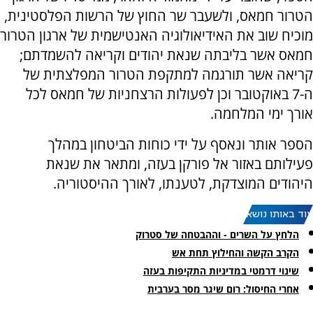
הטרור חמאס, ולשעבר שר החוץ של הרשות הפלסטינית,
מוכיח שוב את האידיאולוגיה האנטישמית של ארגון הטרור
חמאס אשר בליבתה שנאת יהודים וקריאה להשמדתם;
קריאה אשר תורגמה למתקפת הטרור המפלצתית של
ה-7 באוקטובר וכן לפעולות הרצחניות של חמאס לכל
אורך ימי המלחמה.
הספר אותר ונאסף על ידי כוחות הביטחון במהלך
פעילותם באזור אל פורקן בעזה, ומתאר את שנאת
היהודים המוצדקת, לטענתו, לאורך ההיסטוריה.
עוד באותו נושא:
הלחץ על השרים - וההבטחה של סטרוק
הקרב הקשה והחילוץ תחת אש
שינוי דרמטי במדיניות התקיפות בעזה
‏אחרי החיסול: רום שיגר מסר בערבית