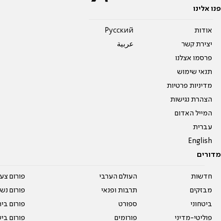
פנו אלינו
אודות
Pусский
יצירת קשר
عربية
פרסמו אצלנו
תנאי שימוש
מדיניות פרטיות
הצהרת נגישות
המייל האדום
עברית
English
מדורים
חדשות
העולם הערבי
פורום צע
מבזקים
תרבות ופנאי
פורום נשו
ביטחוני
ספורט
פורום בי
פוליטי-מדיני
פורומים
פורום בי