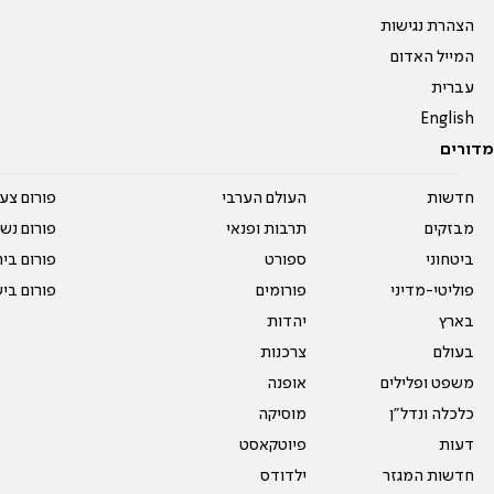
הצהרת נגישות
המייל האדום
עברית
English
מדורים
חדשות
העולם הערבי
פורום צע
מבזקים
תרבות ופנאי
פורום נשו
ביטחוני
ספורט
פורום בי
פוליטי-מדיני
פורומים
פורום בי
בארץ
יהדות
בעולם
צרכנות
משפט ופלילים
אופנה
כלכלה ונדל"ן
מוסיקה
דעות
פיוטקאסט
חדשות המגזר
ילדודס