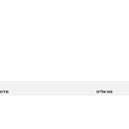
פנו אלינו
מדור
אודות
Pусский
חד
יצירת קשר
عربية
מב
פרסמו אצלנו
בי
תנאי שימוש
פו