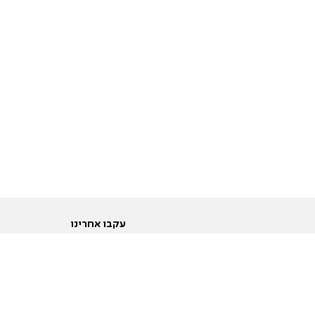
עקבו אחרינו
ות
טוויטר
ם הריון ולידה
פייסבוק
ום לקראת נישואין וזוגיות
אינסטגרם
ום צעירים מעל עשרים
יוטיוב