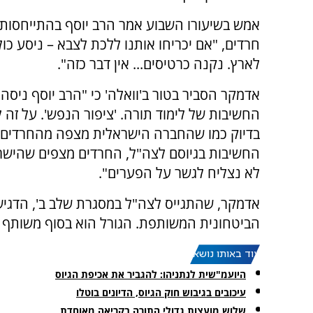
אמש בשיעורו השבוע אמר הרב יוסף בהתייחסות 
חרדים, "אם יכריחו אותנו ללכת לצבא – ניסע כול
לארץ. נקנה כרטיסים... אין דבר כזה".
אדמקר הסביר בטור ב'וואלה' כי "הרב יוסף ניס
החשיבות של לימוד תורה. 'ציפור הנפש'. על זה ל
בדיוק כמו שהחברה הישראלית מצפה מהחרדים 
החשיבות בגיוסם לצה"ל, החרדים מצפים שהישרא
לא נצליח לגשר על הפערים".
אדמקר, שהתגייס לצה"ל במסגרת שלב ב', הדגי
הביטחונית המשותפת. הגורל הוא בסוף משותף ל
עוד באותו נושא:
היועמ"שית לנתניהו: להגביר את אכיפת הגיוס
עיכובים בגיבוש חוק הגיוס, הדיונים בוטלו
שלוש מועצות גדולי התורה בקריאה מאוחדת