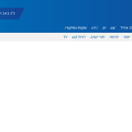
כ"ג באב תשפ"ו |
 ונדל"ן
דעות
אוכל
יהדות
הפקות וסיקורים
ספורט
פורומים
אתר ישיבה
יצירת קשר
עוד