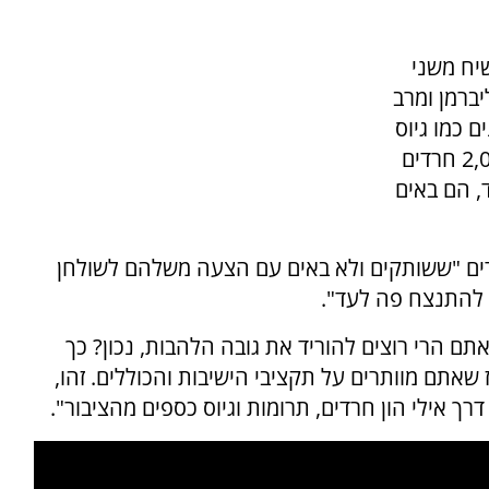
שיח משני
יברמן ומרב
 כמו גיוס
לכל צעיר בן 18 או מכסה של לומדי תורה עד 2,000 חרדים
, הם באים
ים "ששותקים ולא באים עם הצעה משלהם לשולחן
 להתנצח פה לעד".
ם הרי רוצים להוריד את גובה הלהבות, נכון? כך
שאתם מוותרים על תקציבי הישיבות והכוללים. זהו,
ך אילי הון חרדים, תרומות וגיוס כספים מהציבור".