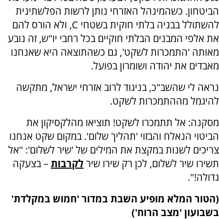
הביטחון. כשהמינהל האזרחי נותן לרשות הפלשתינית
להשתולל בבניה בלתי חוקית בשטחי
C
, ולא הורס להם
את אלפי המבנים הבלתי חוקיים בכל רחבי יו"ש, זה נובע
מאותה 'התמכרות לשקט', גם כשהתוצאה היא שאנחנו
מאבדים את יהודה ושומרון בפועל.
נראה לי שהשב"כ, בניגוד לרוב אזרחי ישראל, מתקשה
להיגמל מההתמכרות לשקט.
מסקנה: אל תתמכרו לשקט! תוציאו מהלקסיקון את
הביטוי הנאלח והבזוי 'תהליך שלום'. במקום שקט אנחנו
צריכים לשנות במקצת את המילים של 'שיר לשלום': "אל
תשירו שיר לשלום, לכן רק שירו שיר
לקרבות
– בצעקה
גדולה!".
(הטור המלא מופיע השבת במדור 'חמוש במקלדת'
בשבועון 'מצב הרוח')