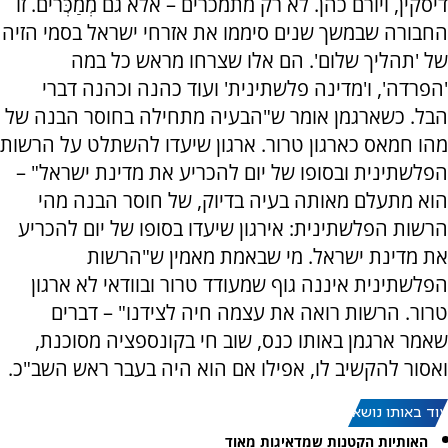
דיסקין, ויורם כהן. לא רק מתמכרים – אלא גם מְמַכְּרים. זו
החבורה שבמשך שנים סיממו את אזרחי ישראל בסמי הזיה
של 'תהליך שלום'. הם אלו שצרחו מראש כל במה
'הפרדה', ו'מדינה פלשתינית' ועוד כהנה וכהנה דברי
הבל. כשארגמן אומר ש"הבעיה מתחילה בחוסר הבנה של
מהו חמאס כארגון טרור. ארגון שיעדו להשתלט על הרשות
הפלשתינית ובסופו של יום להכריע את מדינת ישראל" –
הוא מתעלם מאותה בעיה בדיוק, של חוסר הבנה מהי
הרשות הפלשתינית: אירגון שיעדו בסופו של יום להכריע
את מדינת ישראל. מי שבאמת מאמין ש"הרשות
הפלשתינית איננה גוף שמעודד טרור ובוודאי לא ארגון
טרור. הרשות רואה את עצמה חיה לצידנו" – דברים
שאמר ארגמן באותו כנס, שוב חי בקונספציה מסוכנת,
ואסור להקשיב לו, אפילו אם הוא היה בעבר ראש השב"כ.
עוד באותו נושא:
האותיות הקטנות שמדאיגות מאוד