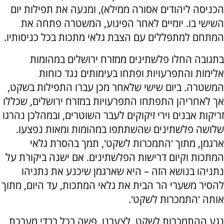
הכניסה ליהודים אסורה ממילא), ומנעה את תפילות יום
השישי בו. יומיים לאחר הפיגוע, המשטרה פתחה את
המתחם למתפללים עם הצבת גלאי מתכות בכל כניסותיו.
בתגובה החלו פלשתינים ממזרח ירושלים במהומות
אלימוֹת והתפרעויות ופתחו בעימותים נגד כוחות
המשטרה. ביום שישי שלאחר מכן עברו התפילות בשקט,
אך לאחריהן התפתחו התפרעויות במזרח ירושלים, שכללו
זריקות אבנים וירי זיקוקים לעבר השוטרים, ובמהלכן נהרגו
שלושה פלשתינים שהשתתפו במהומות ומאות נפצעו.
ארגמן, מתוך 'התמכרות לשקט', תמך בהסרת גלאי
המתכות וקיום דרישות הפלשתינים. אם ישנה ביקורת על
נתניהו בנושא הזה – היא שארגמן שיכנע את נתניהו
להסיר משערי הר הבית את גלאי המתכות, עד היום, מתוך
אותה 'התמכרות לשקט'.
נגע ההתמכרות לשקט, לצערנו, פשה בכל רבדי מערכת