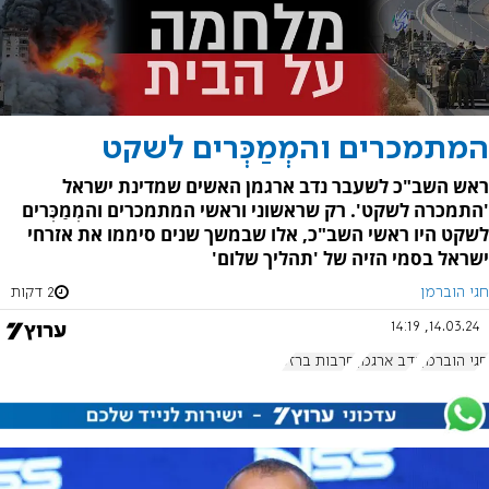
המתמכרים והמְמַכְּרים לשקט
ראש השב"כ לשעבר נדב ארגמן האשים שמדינת ישראל
'התמכרה לשקט'. רק שראשוני וראשי המתמכרים והמְמַכְּרים
לשקט היו ראשי השב"כ, אלו שבמשך שנים סיממו את אזרחי
ישראל בסמי הזיה של 'תהליך שלום'
חגי הוברמן
2 דקות
14.03.24, 14:19
חגי הוברמן
נדב ארגמן
חרבות ברזל