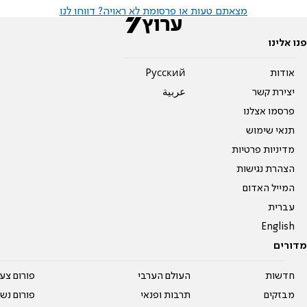
מצאתם טעות או פרסומת לא ראויה? דווחו לנו
פנו אלינו
אודות
Pусский
יצירת קשר
عربية
פרסמו אצלנו
תנאי שימוש
מדיניות פרטיות
הצהרת נגישות
המייל האדום
עברית
English
מדורים
חדשות
העולם הערבי
פורום צע
מבזקים
תרבות ופנאי
פורום נשו