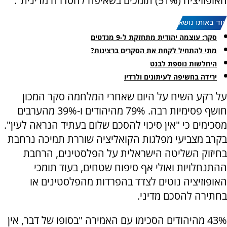
האופוזיציה (51%) תומכים בשאיפה להסדרה מדינית".
עוד באותו נושא:
סקר: עוצמה יהודית מתחזקת ל-9 מנדטים
מתי להתחיל לקחת את הסקרים ברצינות?
היחלשות נוספת לבנט
ירידה בחשיפה לעיתונים ולרדיו
על רקע השיח על היום שאחרי המלחמה סקר המכון
חושף פסימיות רבה. 79% מהיהודים ו-39% מהערבים
מסכימים כי "אין סיכוי להסכם שלום בעתיד הנראה לעין".
בקרב מצביעי מפלגות הקואליציה שוררת תמיכה נרחבת
בחיזוק השליטה הישראלית על הפלסטינים, הרחבת
ההתנחלויות ואולי אף סיפוח שטחים, בעוד תומכי
האופוזיציה נוטים לצדד בהפרדות מהפלסטינים או
בחתירה להסכם מדיני
.
43% מהיהודים הסכימו עם האמירה "בסופו של דבר, אין