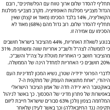
תחליף להסדר שלום ארוך טווח עם הפלשתינים", רובם
הגדול מצביעי מפלגות האופוזיציה. מקרב מצביעי מפלגות
הקואליציה, 14% בלבד הסכימו (מאוד או קצת) שאין
תחליף להסדר שלום. רוב גדול מהם (68%) מאוד לא
הסכימו עם אמירה זו.
בנוגע לשאלת האחריות, 44% מהציבור בישראל חושבים
כי לממשלה לצה"ל ולשב"כ אחריות שווה ומשותפת. 31%
מהציבור חושב כי האחריות מוטלת על צה"ל והשב"כ.
20% חושבים כי האחריות למחדל הינה של הממשלה.
לדברי הפרופ' ידידיה שטרן, נשיא המכון למדיניות העם
היהודי, "אחת מתוצאות העומק של מתקפת ה-7
באוקטובר היא ירידה חדה של אמון הציבור הישראלי
באפשרות של פתרון מדיני של הסכסוך. כך באשר לניהול
המלחמה בצפון (ולכן 63% סבורים שישראל חייבת ליזום
תקיפה נגד החיזבאללה) וכך באשר לעידן שלאחר