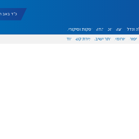
כ"ד באב תשפ"ו |
 ונדל"ן
דעות
אוכל
יהדות
הפקות וסיקורים
ספורט
פורומים
אתר ישיבה
יצירת קשר
עוד