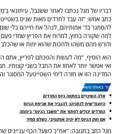
דבריו של מגל נכתבו לאחר ששנבל, עיתונאי ב'מקו
כתב אמש: "זה עבד לחרדים מאות שנים בשטייטע
להסתגר בד' אמותיהם, לנהל את חייהם בלי שום
למה שקורה בחוץ, למרוח את הפריץ שמדי פעם 
ודורש מהם משהו ולחכות שהוא ימות או שהכלב י
הוא הוסיף, "מה לעשות והפכתם לפריץ, אתם הש
ואי אפשר יותר לאחוז את החבל בשני קצותיו. ת
המדינה הזו או חזרה לימי השטייטעל המסוגר וה
עוד באותו נושא:
אלה השינויים במתווה גיוס החרדים
היועמ"שית לנתניהו: להגביר את אכיפת הגיוס
החרדים יכולים לפתור את "משבר הגיוס" ביממה
אם חוק הגיוס לא יהיה אפקטיבי, נשלם מחיר
מגל כתב בתגובה: "אח"כ כשעל הכף עניינים שחש