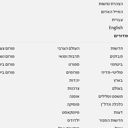
הצהרת נגישות
המייל האדום
עברית
English
מדורים
חדשות
העולם הערבי
פורום צע
מבזקים
תרבות ופנאי
פורום נשו
ביטחוני
ספורט
פורום בי
פוליטי-מדיני
פורומים
פורום בי
בארץ
יהדות
בעולם
צרכנות
משפט ופלילים
אופנה
כלכלה ונדל"ן
מוסיקה
דעות
פיוטקאסט
חדשות המגזר
ילדודס