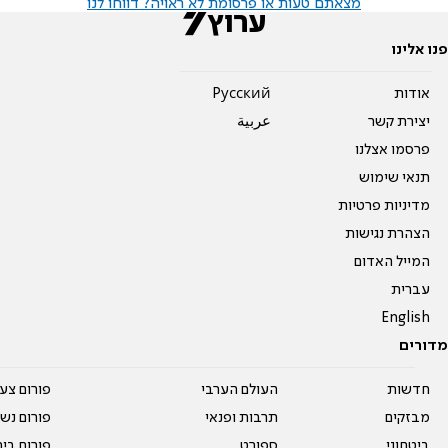
מצאתם טעות או פרסומת לא ראויה? דווחו לנו
פנו אלינו
אודות
Pусский
יצירת קשר
عربية
פרסמו אצלנו
תנאי שימוש
מדיניות פרטיות
הצהרת נגישות
המייל האדום
עברית
English
מדורים
חדשות
העולם הערבי
פורום צע
מבזקים
תרבות ופנאי
פורום נשו
ביטחוני
ספורט
פורום בי