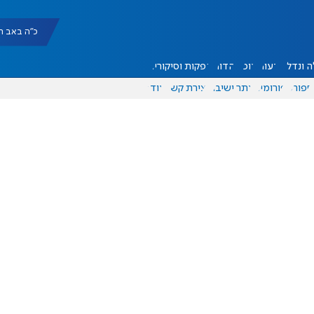
כ"ה באב תשפ"ו |
 ונדל"ן
דעות
אוכל
יהדות
הפקות וסיקורים
ספורט
פורומים
אתר ישיבה
יצירת קשר
עוד