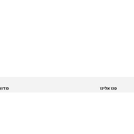
פנו אלינו
מדור
אודות
Pусский
חד
יצירת קשר
عربية
מב
פרסמו אצלנו
בי
תנאי שימוש
פו