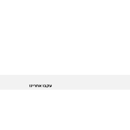
עקבו אחרינו
ות
טוויטר
ם הריון ולידה
פייסבוק
ום לקראת נישואין וזוגיות
אינסטגרם
ום צעירים מעל עשרים
יוטיוב