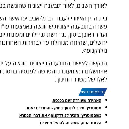
לאורך השנים, לאור תובענה ייצוגית שהוגשה בניד
בית הדין האיזורי לעבודה בתל-אביב יפו אישר ה
פשרה בתובענה ייצוגית שהוגשה באמצעות עו"ד י
ועו"ד ראובן ביטון, נגד רשת גני ילדים ומעונות יו
ירושלים, שהיתה מנוהלת עד לבחירות האחרונות
גולדקנופף.
הבקשה לאישור התובענה כייצוגית הוגשה על ידי
אי-תשלום דמי מעונות והפרשה לפנסיה בחסר, ב
לאלו של משרד החינוך.
עוד באותו נושא:
האמירה שעוררה זעם בכנסת
סמוטריץ' סירב לתמוך בחוק - והחרדים זעמו
כשסמוטריץ' הזכיר לגולדקנופף את דברי הגמרא
הצעת החוק שעשויה להוזיל מחירים