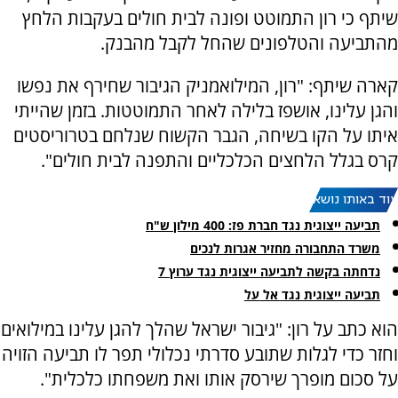
שיתף כי רון התמוטט ופונה לבית חולים בעקבות הלחץ
מהתביעה והטלפונים שהחל לקבל מהבנק.
קארה שיתף: "רון, המילואמניק הגיבור שחירף את נפשו
והגן עלינו, אושפז בלילה לאחר התמוטטות. בזמן שהייתי
איתו על הקו בשיחה, הגבר הקשוח שנלחם בטרוריסטים
קרס בגלל הלחצים הכלכליים והתפנה לבית חולים".
עוד באותו נושא:
תביעה ייצוגית נגד חברת פז: 400 מילון ש"ח
משרד התחבורה מחזיר אגרות לנכים
נדחתה בקשה לתביעה ייצוגית נגד ערוץ 7
תביעה ייצוגית נגד אל על
הוא כתב על רון: "גיבור ישראל שהלך להגן עלינו במילואים
וחזר כדי לגלות שתובע סדרתי נכלולי תפר לו תביעה הזויה
על סכום מופרך שירסק אותו ואת משפחתו כלכלית".