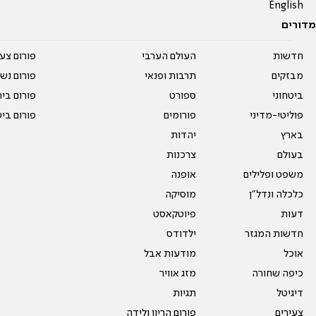
English
מדורים
חדשות
העולם הערבי
פורום צע
מבזקים
תרבות ופנאי
פורום נשו
ביטחוני
ספורט
פורום בי
פוליטי-מדיני
פורומים
פורום בי
בארץ
יהדות
בעולם
צרכנות
משפט ופלילים
אופנה
כלכלה ונדל"ן
מוסיקה
דעות
פיוטקאסט
חדשות המגזר
ילדודס
אוכל
מודעות אבל
כיפה שחורה
מזג אוויר
דיגיטל
תגיות
צעירים
פורום הריון ולידה