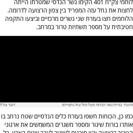
לוחמי צק"ח 401 הקימו גשר הנדסי שמטרתו הייתה
לחצות את נחל עזה המפריד בין צפון הרצועה לדרומה.
הלוחמים חצו בעזרת שני גשרים מרכזיים וביצעו התקפה
חטיבתית על מספר תשתיות טרור במרחב.
תיעוד: בניית גשר הנדסי מעל נחל עזה וחצייתו
דובר צה"ל
כמו כן, הכוחות חשפו בעזרת כלים הנדסיים שטח נרחב בו
אותרו בורות שיגור ומספר משגרים המשמשים את ארגוני
הטרור ברצועה והיו מוכנים לשיגור לעבר שטח הארץ. כל