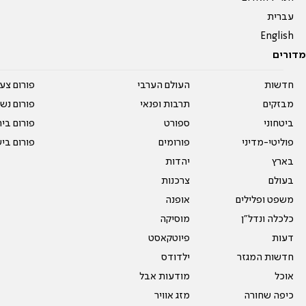
עברית
English
מדורים
חדשות
העולם הערבי
פורום צע
מבזקים
תרבות ופנאי
פורום נשו
ביטחוני
ספורט
פורום בי
פוליטי-מדיני
פורומים
פורום בי
בארץ
יהדות
בעולם
צרכנות
משפט ופלילים
אופנה
כלכלה ונדל"ן
מוסיקה
דעות
פיוטקאסט
חדשות המגזר
ילדודס
אוכל
מודעות אבל
כיפה שחורה
מזג אוויר