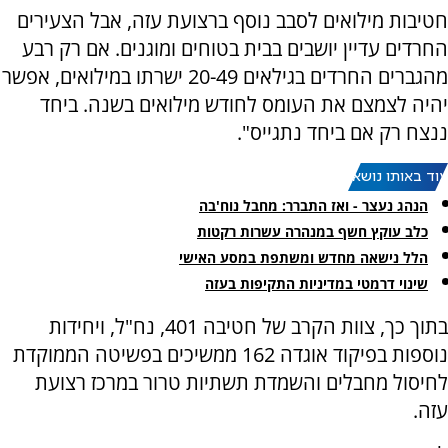
חטיבות מילואים לסבב נוסף ברצועת עזה, אבל הצעירים
החרדים עדיין יושבים בבית בטוחים ומוגנים. אם רק רבע
מהגברים החרדים בגילאים 20-49 ישרתו במילואים, אפשר
יהיה לצמצם את העומס לחודש מילואים בשנה. ביחד
ננצח רק אם ביחד נתגייס".
עוד באותו נושא:
הנהג נעצר - ואז התברר: מחבל נוח'בה
כלב עוקץ חשף במנהרה עשרות רקטות
הלל נישאה מחדש ומשתפת במסע האישי
שינוי דרמטי במדיניות התקיפות בעזה
בתוך כך, צוות הקרב של חטיבה 401, נח"ל, ויחידות
נוספות בפיקוד אוגדה 162 ממשיכים בפשיטה הממוקדת
לחיסול מחבלים והשמדת תשתיות טרור במרכז רצועת
עזה.