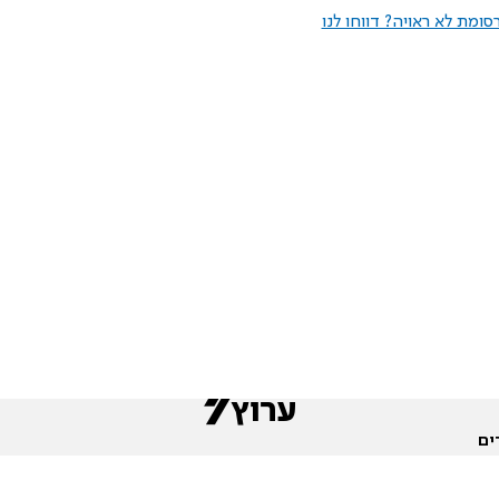
ומת לא ראויה? דווחו לנו
ים
שות
חדשות המגזר
פורומים
תגי