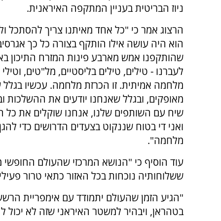
ניוז הבריטית בעניין המתקפה האיראנית.
הרצוג אמר כי "כל אחד מאיתנו צריך להסתכל ול
הוא היה עושה אילו הותקף בצורה כל כך אגרסיבי
שהותקפנו אמש מארבע פינות המזרח התיכון באמ
לעברנו - טילים, טילים בליסטיים, מל"טים, וטילי ש
מלחמה אמיתית. זו הכרזת מלחמה. עכשיו בגלל 
מאופקים, ובגלל שאנחנו יודעים את ההשלכות וב
שיח עם השותפים שלנו, אנחנו שוקלים את כל ה
ואני די בטוח שננקוט בצעדים הדרושים כדי להג
מלחמה".
עוד הוסיף כי "הנושא המרכזי שהעולם החופשי 
ששלוחותיה נוכחות בכל האזור כתאי טרור פעילי
"הגיע הזמן שהעולם יתמודד עם אימפריית הרשע 
בטהראן, ויבהיר למשטר האיראני שזה לא יכול ל