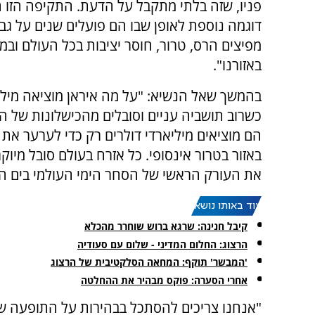
פניו, שזה בלתי מתקבל על הדעת. התקיפה הזו ה
דוגמה נוספת לאופן שבו הם פועלים שנים על גבי
מפיצים הרס, טרור, חוסר יציבות בכל העולם ובמי
באזורנו".
בהמשך שאל הנשיא: "על מה איראן מוציאה מיליא
כשרוב תושביה עניים וסובלים מהכישלונות של 
הם מוציאים מיליארדי דולרים רק כדי לערער את 
באזור בטרור אינסופי. כל אזרח בעולם סובל מיו
את העורק הראשי של הסחר הימי העולמי בים האד
עוד באותו נושא:
קיבל חנינה: שרגא ברוש שוחרר מהכלא
הרצוג: החלום המדיני - שלום עם סעודיה
'המבשר' תוקף: המחאה הסלקטיבית של הרצוג
אחרי הסערה: פוקס מבהיר את ההחלטה
"אנחנו צריכים להסתכל בבהירות על התופעה 