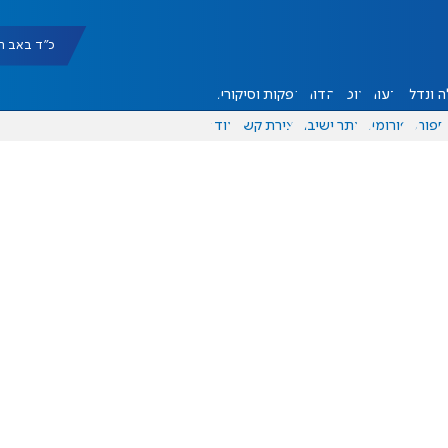
כ"ד באב תשפ"ו |
 ונדל"ן
דעות
אוכל
יהדות
הפקות וסיקורים
ספורט
פורומים
אתר ישיבה
יצירת קשר
עוד