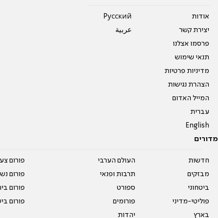
אודות
Pусский
יצירת קשר
عربية
פרסמו אצלנו
תנאי שימוש
מדיניות פרטיות
הצהרת נגישות
המייל האדום
עברית
English
מדורים
חדשות
העולם הערבי
פורום צע
מבזקים
תרבות ופנאי
פורום נשו
ביטחוני
ספורט
פורום בי
פוליטי-מדיני
פורומים
פורום בי
בארץ
יהדות