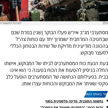
גZD
דוברות המשטרה
מסתערבי מג"ב איו"ש פעלו הבוקר (שני) בגזרת שכם
שבחטיבה המרחבית 'שומרון' יחד עם כוחות צה"ל
בהכוונה מודיעינית מדויקת של שירות הבטחון הכללי
למעצר מבוקש.
בעת הגעת כוח המסתערבים לביתו של המבוקש, אישתו
החלה בניסיון להטעות את הכוח בטענה כי הוא אינו
בבית. בפעילותם הנחושה של המסתערבים הופעל כלב
טקטי שאיתר את המבוקש והכוחות עצרו אותו.
עוד באותו נושא:
נחשפה התוכנית: מדינה פלסטינית בסוף
עדות הנער: "התחננתי שיעצור את המחבל"