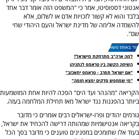
אנטוני דספוסיטו, אמר כי "המשפט הזה אומר דבר אחד
בלבד והוא לא קשור לזכויות אדם או לשלום, אלא
להשמדה אלימה של מדינת ישראל והעם היהודי שחי
שם".
עוד באותו נושא:
למה ארה"ב מתרחקת מישראל?
השיחה הקשה בין טראמפ לנתניהו
"אם ישראל תסרב - טראמפ יתאכזב"
"מי שמחפש סדקים ימצא חומה"
הקריאה "מהנהר ועד הים" הפכה להיות אחת המושמעות
ביותר בהפגנות נגד ישראל מאז תחילת המלחמה בעזה.
גורמים יהודים ופרו-ישראלים רבים אומרים כי מדובר
בקריאה אנטישמיות שמהותה דרישה להכחיד את ישראל,
בעוד אלו שתומכים במפגינים טוענים כי מדובר בסך הכל