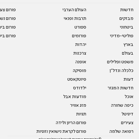
חדשות
העולם הערבי
פורום צע
מבזקים
תרבות ופנאי
פורום נשו
ביטחוני
ספורט
פורום בי
פוליטי-מדיני
פורומים
פורום בי
בארץ
יהדות
בעולם
צרכנות
משפט ופלילים
אופנה
כלכלה ונדל"ן
מוסיקה
דעות
פיוטקאסט
חדשות המגזר
ילדודס
אוכל
מודעות אבל
כיפה שחורה
מזג אוויר
דיגיטל
תגיות
צעירים
פורום הריון ולידה
רפואה שלמה
פורום לקראת נישואין וזוגיות