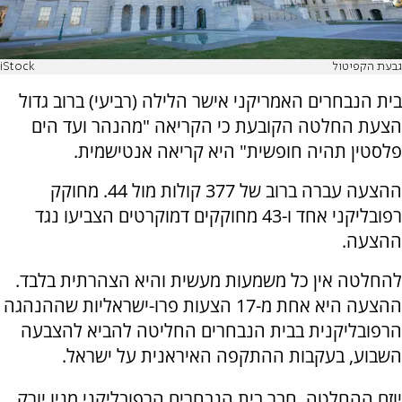
גבעת הקפיטול
iStock
בית הנבחרים האמריקני אישר הלילה (רביעי) ברוב גדול
הצעת החלטה הקובעת כי הקריאה "מהנהר ועד הים
פלסטין תהיה חופשית" היא קריאה אנטישמית.
ההצעה עברה ברוב של 377 קולות מול 44. מחוקק
רפובליקני אחד ו-43 מחוקקים דמוקרטים הצביעו נגד
ההצעה.
להחלטה אין כל משמעות מעשית והיא הצהרתית בלבד.
ההצעה היא אחת מ-17 הצעות פרו-ישראליות שההנהגה
הרפובליקנית בבית הנבחרים החליטה להביא להצבעה
השבוע, בעקבות ההתקפה האיראנית על ישראל.
יוזם ההחלטה, חבר בית הנבחרים הרפובליקני מניו יורק