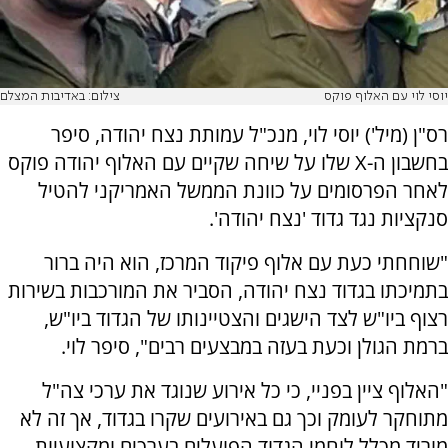
יוסי לוי עם האלוף פוקס
צילום: באדיבות המצלם
רס"ן (מיל') יוסי לוי, מנכ"ל עמותת נצח יהודה, סיפר
בחשבון ה-X שלו על שיחה שקיים עם האלוף יהודה פוקס
לאחר הפרסומים על כוונת הממשל האמריקני להטיל
סנקציות נגד גדוד 'נצח יהודה'.
"שוחחתי כעת עם אלוף פיקוד המרכז, הוא היה ברור
בתמיכתו בגדוד נצח יהודה, הסביר את המורכבות בשירות
רצוף ביו"ש לצד הישגים והצטיינותו של הגדוד ביו"ש,
ברמת הגולן וכעת בעזה במבצעים רבים", סיפר לוי.
"האלוף ציין בפניי, כי כל אירוע שנוגד את ערכי צה"ל
מתוחקר לעומק וכך גם באירועים שקרו בגדוד, אך זה לא
מוריד מכלל לוחמי הגדוד הפועלים בערכים ומקצועיות