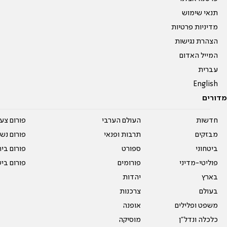
תנאי שימוש
מדיניות פרטיות
הצהרת נגישות
המייל האדום
עברית
English
מדורים
חדשות
העולם הערבי
פורום צע
מבזקים
תרבות ופנאי
פורום נשו
ביטחוני
ספורט
פורום בי
פוליטי-מדיני
פורומים
פורום בי
בארץ
יהדות
בעולם
צרכנות
משפט ופלילים
אופנה
כלכלה ונדל"ן
מוסיקה