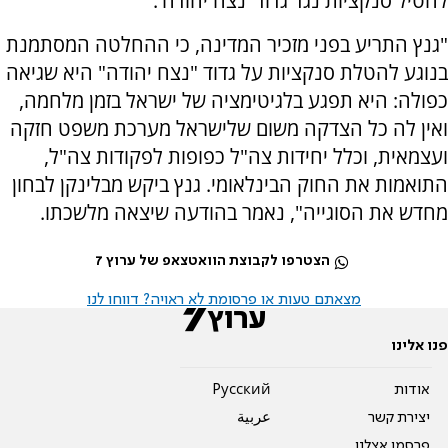
להטיל סנקציות נגד גדוד 'נצח יהודה'.
"גנץ התריע בפני מזכיר המדינה, כי ההחלטה המסתמנת
בנוגע להטלת סנקציות על גדוד "נצח יהודה" היא שגיאה
כפולה: היא תפגע בלגיטימציה של ישראל בזמן מלחמה,
ואין לה כל הצדקה משום שלישראל מערכת משפט חזקה
ועצמאית, וכלל יחידות צה"ל כפופות לפקודות צה"ל,
התואמות את החוק הבינלאומי. גנץ ביקש מבלינקן לבחון
מחדש את הסוגייה", נאמר בהודעה שיצאה מלשכתו.
הצטרפו לקבוצת הוואטצאפ של ערוץ 7
מצאתם טעות או פרסומת לא ראויה? דווחו לנו
פנו אלינו
אודות
Pусский
יצירת קשר
عربية
פרסמו אצלנו