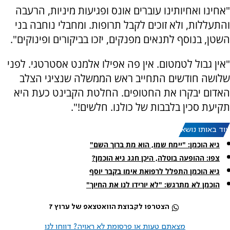
"אחינו ואחיותינו עוברים אונס ופגיעות מיניות, הרעבה
והתעללות, ולא זוכים לקבל תרופות. ומחבלי נוחבה בני
השטן, בנוסף לתנאים מפנקים, יזכו בביקורים ופינוקים".
"אין גבול לטמטום. אין פה אפילו אלמנט אסטרטגי. לפני
שלושה חודשים התחייב ראש הממשלה שנציגי הצלב
האדום יבקרו את החטופים. החלטת הקבינט כעת היא
תקיעת סכין בלבבות של כולנו. חלשים!".
עוד באותו נושא:
גיא הוכמן: "יימח שמו, הוא מת ברוך השם"
צפו: ההופעה בוטלה, היכן חגג גיא הוכמן?
גיא הוכמן התפלל לרפואת אימו בקבר יוסף
הוכמן לא מתרגש: "לא יורידו לנו את החיוך"
הצטרפו לקבוצת הוואטצאפ של ערוץ 7
מצאתם טעות או פרסומת לא ראויה? דווחו לנו