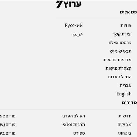
פנו אלינו
אודות
Pусский
יצירת קשר
عربية
פרסמו אצלנו
תנאי שימוש
מדיניות פרטיות
הצהרת נגישות
המייל האדום
עברית
English
מדורים
חדשות
העולם הערבי
פורום צע
מבזקים
תרבות ופנאי
פורום נשו
ביטחוני
ספורט
פורום בי