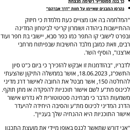
כך בנה סמוטריץ' רשימה מנצחת
נהרסו המבנים שאיימו על חוות "דרך אברהם"
"המלחמה בה אנו מצויים כעת מלמדת כי חיזוק
ההתיישבות ביהודה ושומרון קריטי לביטחון המדינה
ובפרט לישובי קו התפר כמו כפר סבא, יישובי בת חפר ועוד
רבים, וזאת כמובן מלבד החשיבות שבפיתוח מרחבי
ארצנו", הוסיף השר.
לדבריו, "בהזדמנות זו אבקש להזכירך כי ביום כ"ט סיון
התשפ"ג, 18.06.2023, אושר בממשלה התיקון שהצעתי
להחלטה 150, אשר מבטל את החובה לאישור דרג מדיני
לכינוס מת"ע לשם אישור תוכניות להפקדה או מתן תוקף.
משמעות הדבר כי מבחינה סטטוטורית לא נדרש אישור
הדרג המדיני לכינוס מת"ע והסיבה היחידה להיעדר
אישור התוכניות היא ההנחיה שלך בעניין".
"אני דורש שתאשר לכנס באופן מיידי את מועצת התכנון