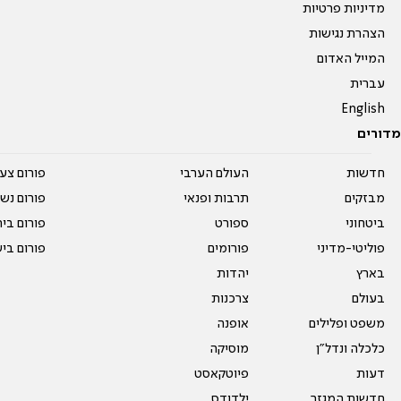
מדיניות פרטיות
הצהרת נגישות
המייל האדום
עברית
English
מדורים
חדשות
העולם הערבי
פורום צע
מבזקים
תרבות ופנאי
פורום נשו
ביטחוני
ספורט
פורום בי
פוליטי-מדיני
פורומים
פורום בי
בארץ
יהדות
בעולם
צרכנות
משפט ופלילים
אופנה
כלכלה ונדל"ן
מוסיקה
דעות
פיוטקאסט
חדשות המגזר
ילדודס