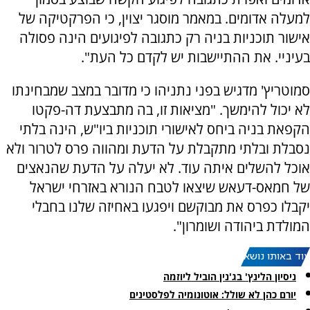
למעלה אדומים. במאמר מוסגר יצוין, כי הפרקטיקה של
אישור תוכניות בניה רק כתגובה לפיגועים הינה פסולה
בעיניי. את ההתיישבות יש לקדם כל העת".
סמוטריץ' מדגיש בפני נתניהו כי מדובר במצב שמבחינתו
לא יכול להימשך. "מציאות זו, בה מתבצעת דה-פקטו
הקפאת בניה ביחס לאישורי תוכניות ביו"ש, הינה בלתי
נסבלת ובלתי מתקבלת על הדעת ומהווה פרס לטרור ולא
אוכל להשלים איתה עוד. לא יעלה על הדעת שהנאצים
של חמאס-דעאש שיצאו לטבח הנורא באזרחי ישראל
יקבלו כפרס את מבוקשם ויפגעו באחיזה שלנו בחבלי
המולדת ביהודה ושומרון".
עוד באותו נושא:
ניסיון הלינץ' בג'נין הוביל ליוזמה
יורם כהן לא שולל: אוטונומיה לפלסטינים