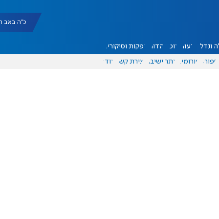
כ"ה באב תשפ"ו |
 ונדל"ן
דעות
אוכל
יהדות
הפקות וסיקורים
ספורט
פורומים
אתר ישיבה
יצירת קשר
עוד