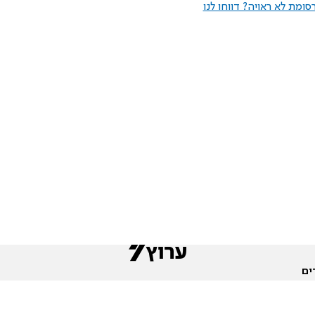
ומת לא ראויה? דווחו לנו
ים
שות
חדשות המגזר
פורומים
תגי