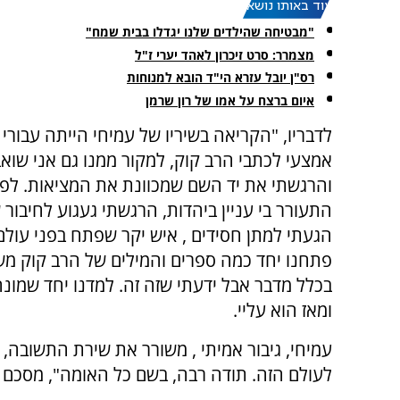
עוד באותו נושא:
"מבטיחה שהילדים שלנו יגדלו בבית שמח"
מצמרר: סרט זיכרון לאהד יערי ז"ל
רס"ן יובל עזרא הי"ד הובא למנוחות
איום ברצח על אמו של רון שרמן
לדבריו, "הקריאה בשיריו של עמיחי הייתה עבורי 
אמצעי לכתבי הרב קוק, למקור ממנו גם אני שואב 
והרגשתי את יד השם שמכוונת את המציאות. לפנ
התעורר בי עניין ביהדות, הרגשתי געגוע לחיבור ש
הגעתי למתן חסידים , איש יקר שפתח בפני עולם
פתחנו יחד כמה ספרים והמילים של הרב קוק משכו
בכלל מדבר אבל ידעתי שזה זה. למדנו יחד שמונה
ומאז הוא עליי.
עמיחי, גיבור אמיתי , משורר את שירת התשובה,
לעולם הזה. תודה רבה, בשם כל האומה", מסכם ב