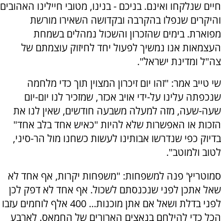
חיים שנלקחו ואינם. בניכם - בנינו, מטובי חיילינו האהובים
והיקרים שנפלו בהקרבה ובקדושה השאירו מורשת
מפוארת. בימים שהזכרון והשכול נמהלים בשמחת
העצמאות אנו נמשיך לפעול יחד לחיזוק עוצמתם של
צה"ל ומדינת ישראל".
שי טייב אמר: "זהו יום זיכרון המצוין תוך כדי מלחמה
שנכפתה עלינו על-ידי אויב אכזר, שמזכיר לנו יום-יום
שעה-שעה, מזה למעלה משבעה חודשים, שאין לנו את
הזכות או האפשרות שלא להיות "כאיש אחד בלב אחד"
בדיוק כפי שנדרשו אבותינו לעשות כשחנו מול הר-סיני,
לטוב ולמוטב".
סמוטריץ' פנה למשפחות: "משפחות יקרות, אף אחד לא
שאל אתכן לפני שנכנסתם לשכול. אף אחד לא דפק לכן
לפני בדלת ושאל אם אתן מוכנות... 400 אלף לוחמים עזבו
הכל כדי להילחם בנאצים הארורים של החמאס. לארבע