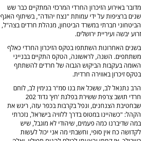
מדובר באירוע הזיכרון החרדי המרכזי המתקיים כבר שש
שנים ברציפות על ידי עמותת "נצח יהודה", בשיתוף האגף
הביטחוני חברתי במשרד הביטחון, מנהלת חרדים בצה"ל,
זרוע יבשה ועיריית ירושלים.
בשנים האחרונות השתתפו בטקס הזיכרון החרדי כאלף
משתתפים. השנה, לראשונה, הטקס התקיים בבנייני
האומה בעקבות הביקוש הגבוה של חרדים להשתתף
בטקס זיכרון באווירה חרדית.
הרב נתנאל לב, ששכל את בנו סמ"ר בנימין לב, לוחם
חרדי תושב צרפת ששירת בפלגת 'חץ' גדוד 202
שבחטיבת הצנחנים, ונפל בקרבות בכפר עזה, ריגש את
הקהל: "כשהיינו במטוס בדרך ללוויה בישראל, נזכרתי
במה שדיברנו כמה פעמים, שיהודי לא מוגבל, שיש
לקדושה כח אין סופי, וחשבתי מה אני יכול לעשות
בשבילך, אז קמתי והצעתי לכולם להניח תפילין, ואלה