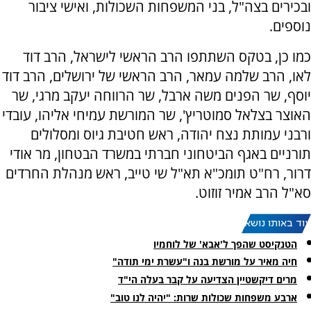
ובכירים בצה"ל, בני המשפחות השכולות, ואישי ציבור
נוספים.
כמו כן, בטקס השתתפו הרב הראשי לישראל, הרב דוד
לאו, הרב שלמה עמאר, הרב הראשי של ירושלים, הרב דוד
יוסף, שר הפנים משה ארבל, שר הרווחה יעקב מרגי, שר
האוצר בצלאל סמוטריץ', שר המורשת עמיחי אליהו, עובדי
ורבני עמותת נצח יהודה, ראש חטיבת גיוס ומסלולים
תורניים באגף הביטחוני חברתי במשרד הבטחון, מר אודי
דרור, רח"ט תומכ"א תא"ל שי טייב, ראש מנהלת החרדים
סא"ל הרב אמיר זוזוט.
עוד באותו נושא:
הטנקיסט שהפך ל'אבא' של לוחמיו
חיה מאיר על מורשת בנה ו"עשרת ימי תודה"
מרים דיקשטיין הצדיעה על קבר בעלה הי"ד
ארבע משפחות שכולות שרות: "יהיה לנו טוב"