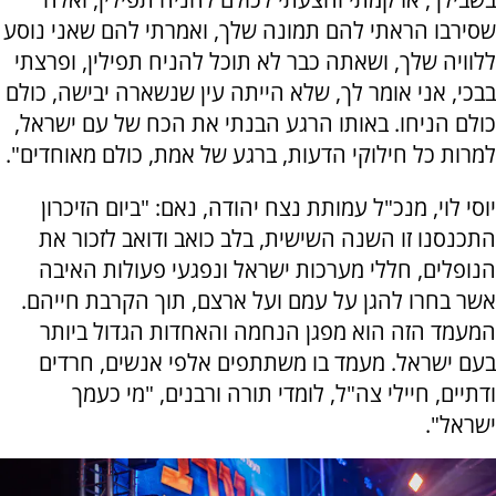
שסירבו הראתי להם תמונה שלך, ואמרתי להם שאני נוסע
ללוויה שלך, ושאתה כבר לא תוכל להניח תפילין, ופרצתי
בבכי, אני אומר לך, שלא הייתה עין שנשארה יבישה, כולם
כולם הניחו. באותו הרגע הבנתי את הכח של עם ישראל,
למרות כל חילוקי הדעות, ברגע של אמת, כולם מאוחדים".
יוסי לוי, מנכ"ל עמותת נצח יהודה, נאם: "ביום הזיכרון
התכנסנו זו השנה השישית, בלב כואב ודואב לזכור את
הנופלים, חללי מערכות ישראל ונפגעי פעולות האיבה
אשר בחרו להגן על עמם ועל ארצם, תוך הקרבת חייהם.
המעמד הזה הוא מפגן הנחמה והאחדות הגדול ביותר
בעם ישראל. מעמד בו משתתפים אלפי אנשים, חרדים
ודתיים, חיילי צה"ל, לומדי תורה ורבנים, "מי כעמך
ישראל".