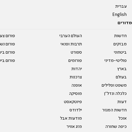
עברית
English
מדורים
חדשות
העולם הערבי
פורום צע
מבזקים
תרבות ופנאי
פורום נשו
ביטחוני
ספורט
פורום בי
פוליטי-מדיני
פורומים
פורום בי
בארץ
יהדות
בעולם
צרכנות
משפט ופלילים
אופנה
כלכלה ונדל"ן
מוסיקה
דעות
פיוטקאסט
חדשות המגזר
ילדודס
אוכל
מודעות אבל
כיפה שחורה
מזג אוויר