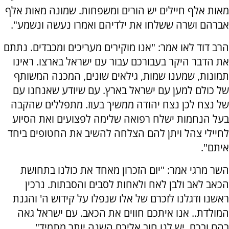
מאות אלף חיילים יש הורים ומשפחות. שמונה מאות אלף
אברהם ושרה ששלחו את ילדיהם ואמרו נעשה ונשמע".
הרב דוד לאו אמר: "אנו מוקירים מעריכים ומכבדים. נתתם
את הדבר היקר בעבורכם עבור עם ישראל בארצו. ראינו
תמונות, שמענו שמות, גילאים שונים, המכנה המשותף
של כולם למען עם ישראל בארץ. עם שיודע שאנחנו עם
של נצח לכן נצח יהודה ממשיך בעוז. מתפללים שהקבה
בעל הנחמות ישלח רפואה שלימה לפצועים ואת הסיוע
לחיילי צהל ויתן להם הצלחה להשיב את החטופים ביחד
איתם".
השר מרגי אמר: "יום הזכרון מאחד את כולנו בתחושת
הכאב לאב ולבן לאח ולאחות לסבים והסבתות. נרכין
ראשנו ודגלנו לזכרם של אלו שנפלו על קידוש ה' והגנת
המולדת.. אנו איתכם חווים את הכאב. עם ישראל גאה
בהם ובכם. יש לנו חוב אליכם השנה יותר מתמיד".