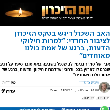
האב השכול ריגש בטקס הזיכרון
לציבור החרדי: "למרות חילוקי
הדעות, ברגע של אמת כולנו
מאוחדים"
אביו של סמ"ר בנימין לב שנפל בשבעה באוקטובר סיפר על רגע
שגרם לו לפרוץ בבכי ולהבין ש"למרות חילוקי הדעות, ברגע של
אמת כולנו מאוחדים"
איציק ברנדויין
2 דקות
פורסם:
12.05.24, 19:30
עודכן:
22:47
יום הזיכרון
נצח יהודה