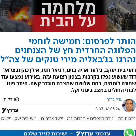
הותר לפרסום: חמישה לוחמי
הפלוגה החרדית חץ של הצנחנים
נהרגו בג'באליה מירי טנקים של צה"ל
רועי בית יעקב, גילעד אריה בוים, דניאל חמו, אילן כהן ובצלאל
דוד שעשוע נפלו בקרבות בצפון רצועת עזה. באירוע נפצעו עוד
שמונה לוחמים, בהם שלושה שמצבם מוגדר קשה. היתר פונו
לבתי החולים במצב בינוני וקל.
עוזי ברוך
1 דקות
16.05.24, 8:03
חרבות ברזל
גבורת הנופלים - חרבות ברזל
גילעד אריה בוים
רועי בית יעקב
אילן כהן