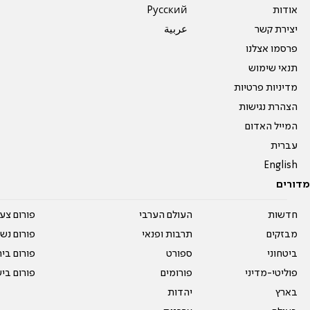
אודות
Pусский
יצירת קשר
عربية
פרסמו אצלנו
תנאי שימוש
מדיניות פרטיות
הצהרת נגישות
המייל האדום
עברית
English
מדורים
חדשות
העולם הערבי
פורום צע
מבזקים
תרבות ופנאי
פורום נשו
ביטחוני
ספורט
פורום בי
פוליטי-מדיני
פורומים
פורום בי
בארץ
יהדות