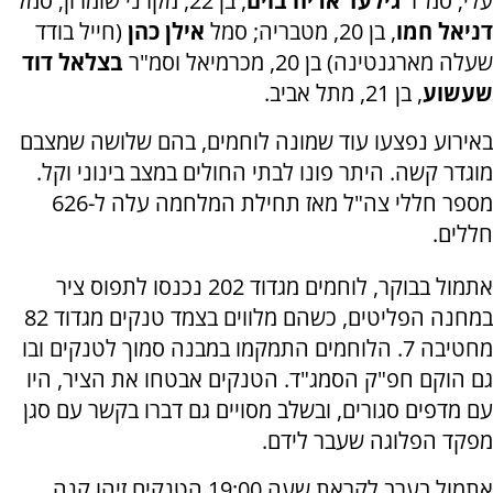
עלי; סמ"ר
גילעד אריה בוים
, בן 22, מקרני שומרון; סמל
דניאל חמו
, בן 20, מטבריה; סמל
אילן כהן
(חייל בודד
שעלה מארגנטינה) בן 20, מכרמיאל וסמ"ר
בצלאל דוד
שעשוע
, בן 21, מתל אביב.
באירוע נפצעו עוד שמונה לוחמים, בהם שלושה שמצבם
מוגדר קשה. היתר פונו לבתי החולים במצב בינוני וקל.
מספר חללי צה"ל מאז תחילת המלחמה עלה ל-626
חללים.
אתמול בבוקר, לוחמים מגדוד 202 נכנסו לתפוס ציר
במחנה הפליטים, כשהם מלווים בצמד טנקים מגדוד 82
מחטיבה 7. הלוחמים התמקמו במבנה סמוך לטנקים ובו
גם הוקם חפ"ק הסמג"ד. הטנקים אבטחו את הציר, היו
עם מדפים סגורים, ובשלב מסויים גם דברו בקשר עם סגן
מפקד הפלוגה שעבר לידם.
אתמול בערב לקראת שעה 19:00 הטנקים זיהו קנה