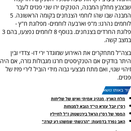
שבצבץ מחלון המבנה, הטנקים ירו שני פגזים לעבר
המבנה שבו שהו לוחמי הצנחנים בקומה הראשונה. 5
לוחמים נהרגו: מ"פ וארבעה לוחמים- מפלוגת ח"ץ -
פלוגת החרדים בצנחנים. בנוסף 8 לוחמים נפצעו, בהם 3
במצב קשה.
בצה"ל מתחקרים את האירוע שמוגדר ירי דו- צדדי ובין
היתר בודקים אם הטנקיסטים חרגו מגבולות גזרה, אם היה
זיהוי שגוי, ואם מתח מבצעי גבוה מידי הוביל לירי פזיז של
פגזים.
עוד באותו נושא:
מלח הארץ, מנהיג אמיתי ואיש של שליחות
רס"ן יובל עזרא הי"ד הובא למנוחות
המסר של רס"ן הראל בירנשטוק ז"ל לחייליו
האב נפרד בדמעות: "הרגשתי שמשהו רע קורה"