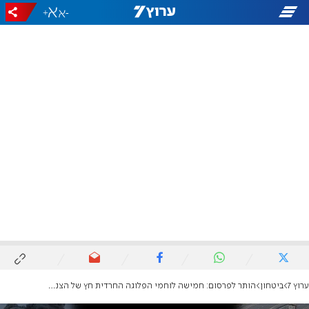
+
-
ערוץ 7
ביטחון
הותר לפרסום: חמישה לוחמי הפלוגה החרדית חץ של הצנחנים נהרגו בג'באליה מירי טנקים של צה"ל