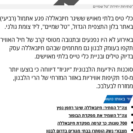
"פתיחת יחידת "טל שמיים
כלי טיס בלתי מאויש ששיגר חיזבאללה פגע אתמול (רביעי)
באתר בלון התצפית הגדול, "טל שמיים", ליד צומת גולני.
באירוע לא היו נפגעים ובתגובה מטוסי קרב של חיל האוויר
תקפו בעומק לבנון גם מתחמים שבהם חיזבאללה עסק
בדיוק טילים ובניית כלי טייס בלתי מאוישים.
סוכנות הידיעות הלבנונית "יוניוז" דיווחה כי בוצעו יותר
מ-10 תקיפות אוויריות באזור המזרחי של הרי הלבנון,
ממזרח לבעלבכ.
עוד באותו נושא:
צה"ל הסתיר: חיזבאללה שיגר רחפן נפץ
צה"ל השמיד את מפקדת הבופור
700 טונות: כך קרסה מפקדת חיזבאללה
מצבורי נשק הוסתרו בבתי מגורים בדרום לבנון