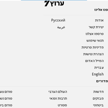
פנו אלינו
אודות
Pусский
יצירת קשר
عربية
פרסמו אצלנו
תנאי שימוש
מדיניות פרטיות
הצהרת נגישות
המייל האדום
עברית
English
מדורים
חדשות
העולם הערבי
פורום צע
מבזקים
תרבות ופנאי
פורום נשו
ביטחוני
ספורט
פורום בי