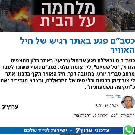
כטב"ם פגע באתר רגיש של חיל
האוויר
כטב"ם חיזבאללה פגע אתמול (רביעי) באתר בלון התצפית
הגדול, "טל שמיים", ליד צומת גולני. כטב"ם נוסף ששוגר לעבר
מרחב טבריה יורט. בתגובה לכך, חיל האוויר תקף בלבנון אתר
לייצור דיוק רקטות וכלי טיס של חיזבאללה, ובצבא מגדירים זאת
כ"תקיפה משמעותית".
עוזי ברוך
16.05.24, 8:31
חיזבאללה
לבנון
צומת גולני
חרבות ברזל