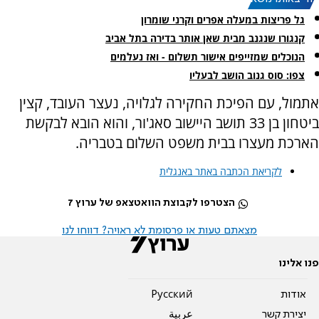
גל פריצות במעלה אפרים וקרני שומרון
קנגורו שנגנב מבית שאן אותר בדירה בתל אביב
הנוכלים שמזייפים אישור תשלום - ואז נעלמים
צפו: סוס גנוב הושב לבעליו
אתמול, עם הפיכת החקירה לגלויה, נעצר העובד, קצין
ביטחון בן 33 תושב היישוב סאג'ור, והוא הובא לבקשת
הארכת מעצרו בבית משפט השלום בטבריה.
לקריאת הכתבה באתר באנגלית
הצטרפו לקבוצת הוואטצאפ של ערוץ 7
מצאתם טעות או פרסומת לא ראויה? דווחו לנו
פנו אלינו
אודות
Pусский
יצירת קשר
عربية