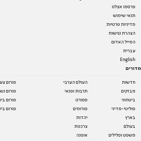
פרסמו אצלנו
תנאי שימוש
מדיניות פרטיות
הצהרת נגישות
המייל האדום
עברית
English
מדורים
חדשות
העולם הערבי
פורום צע
מבזקים
תרבות ופנאי
פורום נשו
ביטחוני
ספורט
פורום בי
פוליטי-מדיני
פורומים
פורום בי
בארץ
יהדות
בעולם
צרכנות
משפט ופלילים
אופנה