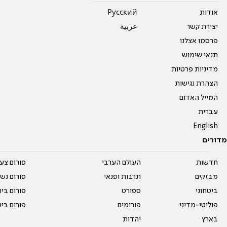
אודות
Pусский
יצירת קשר
عربية
פרסמו אצלנו
תנאי שימוש
מדיניות פרטיות
הצהרת נגישות
המייל האדום
עברית
English
מדורים
חדשות
העולם הערבי
פורום צע
מבזקים
תרבות ופנאי
פורום נשו
ביטחוני
ספורט
פורום בי
פוליטי-מדיני
פורומים
פורום בי
בארץ
יהדות