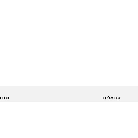
פנו אלינו
מדור
אודות
Pусский
חד
יצירת קשר
عربية
מב
פרסמו אצלנו
בי
תנאי שימוש
פו