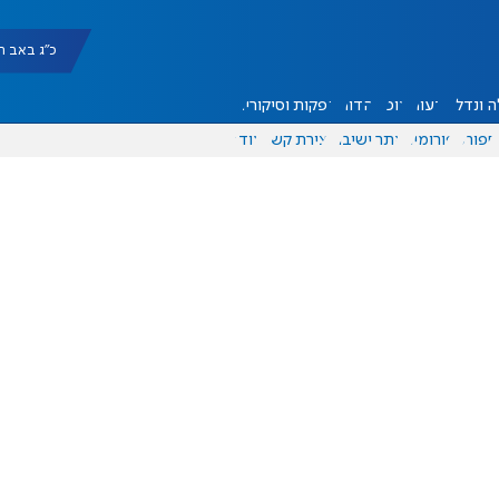
כ"ג באב תשפ"ו |
 ונדל"ן
דעות
אוכל
יהדות
הפקות וסיקורים
ספורט
פורומים
אתר ישיבה
יצירת קשר
עוד