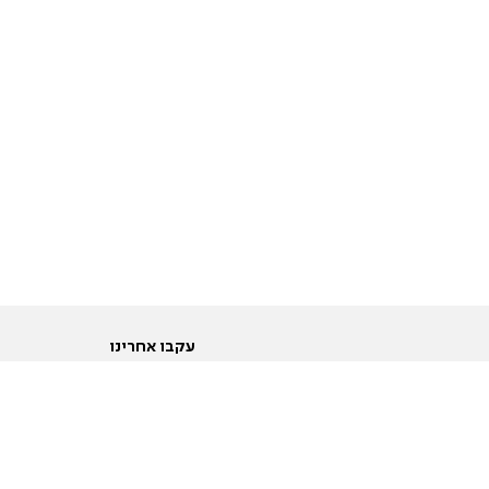
עקבו אחרינו
ות
טוויטר
ם הריון ולידה
פייסבוק
ום לקראת נישואין וזוגיות
אינסטגרם
ום צעירים מעל עשרים
יוטיוב