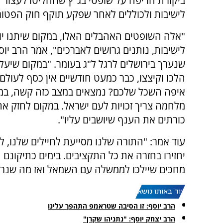
ביקורת חריפה על שופטי בג"ץ שהחליטו לעצור 
לישיבות ולכוללים לאחר שפקע תוקף חוק הפטור 
"אלה השופטים האהבלים האלו, במקום שיתנו יו
לישיבות, נותנים גרושים לאברכים", אמר הרב יוס
שנערך בירושלים לרגל ל"ג בעומר. "במקום שיעלו
הלכו וקיצצו, כבר כמעט חודשיים אין כסף לעולם 
איפה השכל שלכם? נמצאים במצב כזה קשה, במ
מלחמה צריך זכויות לעם ישראל. במקום לחזק את
כורתים את הענף שיושבים עליו".
עוד אמר: "התורה שלנו מסייעת לחיילים שלנו, ל
יחזירו בחזרה את כל התקציבים. בימים כתיקונם 
מחכים שיילכו לממשלה עם השמאל ואז מה שנרצה 
עוד באותו נושא:
הרב יוסף: זו הסיבה שטראמפ התהפך עלינו
הרב יצחק יוסף: "נתניהו שקרן"