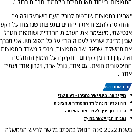
התפוצות, בייחוד מאז תחילת מלחמת 'חרבות ברזל'".
"אחינו בתפוצות שותפים לגורל העם בישראל ולהיפך.
ההחלטה להנציח את היהודים בתפוצות שנרצחו על רקע
אנטישמי, מעצימה את הערבות ההדדית ושותפות הגורל
שבין מדינת ישראל לעם היהודי על כל תפוצותיו. אני מברך
את ממשלת ישראל, שר התפוצות, מנכ"ל משרד התפוצות
ואת קרן רודרמן לקידום החקיקה על אימוץ ההחלטה
ההיסטורית הזאת. עם אחד, גורל אחד, זיכרון אחד ועתיד
אחד".
עוד באותו נושא:
מיקי זוהר: מינוי יאיר נתניהו - רעיון שלי
דורון פרץ ימונה ליו"ר ההסתדרות הציונית
הרב דורון פרץ: לעצור את ההצבעה
נתניהו הבן יישאר בחוץ?
בשנת 2022 פנה חגואל במכתב בקשה לראש הממשלה