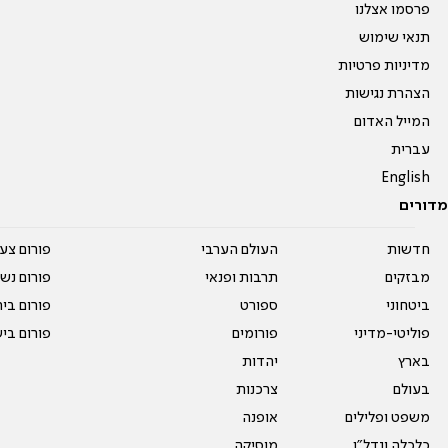
פרסמו אצלנו
תנאי שימוש
מדיניות פרטיות
הצהרת נגישות
המייל האדום
עברית
English
מדורים
חדשות
העולם הערבי
פורום צע
מבזקים
תרבות ופנאי
פורום נשו
ביטחוני
ספורט
פורום בי
פוליטי-מדיני
פורומים
פורום בי
בארץ
יהדות
בעולם
צרכנות
משפט ופלילים
אופנה
כלכלה ונדל"ן
מוסיקה