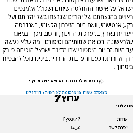
מתמיד מאז השבעה באוקטובר. אני מברכת את ממשלת
ישראל על אישור ההחלטה שיזמנו ושכולל אלמנטים
ראויים בהנצחתם של יהודים שנרצחו בשל יהדותם ועל
רקע אנטישמי, וזאת ביום הזיכרון הלאומי, באנדרטה
ייעודית בארץ, במערכות החינוך, וחשוב מכך - במאגר
שלראשונה ירכז את שמותיהם וסיפורם - מה שלא נעשה
עד היום. זה יום היסטורי שבו מדינת ישראל הוכיחה כי רק
דרך אחדותנו כעם והערבות ההדדית בינינו נוכל להבטיח
ביטחון".
הצטרפו לקבוצת הוואטצאפ של ערוץ 7
מצאתם טעות או פרסומת לא ראויה? דווחו לנו
פנו אלינו
אודות
Pусский
יצירת קשר
عربية