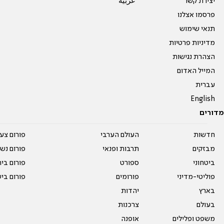
יצירת קשר
عربية
פרסמו אצלנו
תנאי שימוש
מדיניות פרטיות
הצהרת נגישות
המייל האדום
עברית
English
מדורים
חדשות
העולם הערבי
פורום צע
מבזקים
תרבות ופנאי
פורום נשו
ביטחוני
ספורט
פורום בי
פוליטי-מדיני
פורומים
פורום בי
בארץ
יהדות
בעולם
צרכנות
משפט ופלילים
אופנה