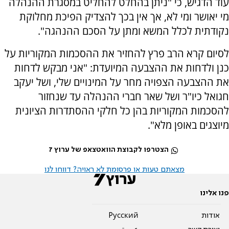
עוד הדגיש, כי "ניתן בהחלט להחליט במסגרת ההנהלה
מי יאושר ומי לא, אך אין בכך להצדיק הפיכת מחלוקת
נקודתית לכלל המשא ומתן על הסכם ההנהגה".
לסיום קרא הרב פרץ להחזיר את ההסכמות המקוריות על
כנן ולדחות את ההצבעה המיועדת: "אני מבקש לדחות
את ההצבעה הצפויה מחר על המינויים שלי, ושל יעקב
חגואל כיו"ר ושל שאר חברי ההנהלה עד שנחזור
להסכמות המקוריות בהן כל חלקי ההסתדרות הציונית
מיוצגים באופן מלא".
הצטרפו לקבוצת הוואטצאפ של ערוץ 7
מצאתם טעות או פרסומת לא ראויה? דווחו לנו
פנו אלינו
אודות
Pусский