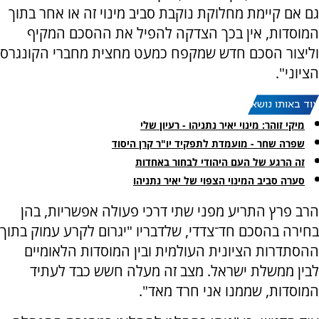
גם אם קיימת מחלוקת נוקבת סביב מינוי זה או אחר בתוך
המוסדות, אין בכך הצדקה להפיל את ההסכם המקיף
וליצור הסכם חדש שמקפח כמעט מחצית מחברי הקונגרס
הציוני".
עוד באותו נושא:
מיקי זוהר: מינוי יאיר נתניהו - רעיון שלי
שפרה שחר - מועמדת לתפקיד יו"ר קרן היסוד
זה הרגע של העם היהודי לבחור באחדות
סערה סביב המינוי הצפוי של יאיר נתניהו
הרב פרץ התריע מפני שתי דרכי פעולה אפשריות, בהן
בחירה בהסכם חד־צדדי, שלדבריו "יגרום לקרע עמוק בתוך
ההסתדרות הציונית העולמית ובין המוסדות הלאומיים
לבין ממשלת ישראל. מצב זה מעלה חשש כבד לעתיד
המוסדות, שממנו אני חרד מאד".