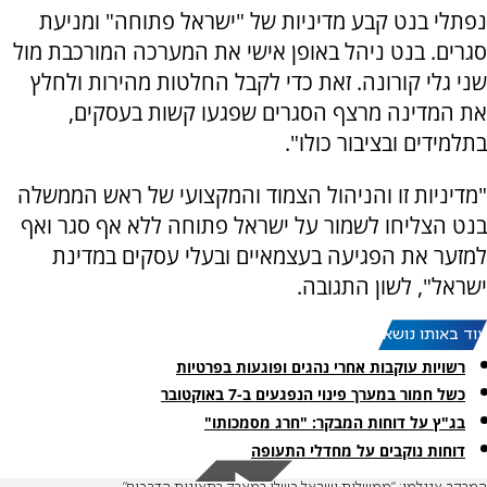
נפתלי בנט קבע מדיניות של "ישראל פתוחה" ומניעת
סגרים. בנט ניהל באופן אישי את המערכה המורכבת מול
שני גלי קורונה. זאת כדי לקבל החלטות מהירות ולחלץ
את המדינה מרצף הסגרים שפגעו קשות בעסקים,
בתלמידים ובציבור כולו".
"מדיניות זו והניהול הצמוד והמקצועי של ראש הממשלה
בנט הצליחו לשמור על ישראל פתוחה ללא אף סגר ואף
למזער את הפגיעה בעצמאיים ובעלי עסקים במדינת
ישראל", לשון התגובה.
עוד באותו נושא:
רשויות עוקבות אחרי נהגים ופוגעות בפרטיות
כשל חמור במערך פינוי הנפגעים ב-7 באוקטובר
בג"ץ על דוחות המבקר: "חרג מסמכותו"
דוחות נוקבים על מחדלי התעופה