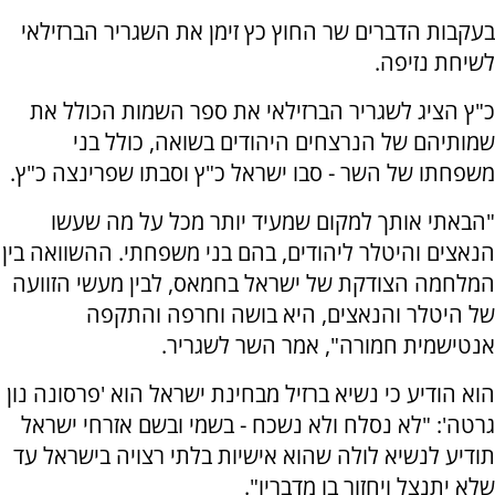
בעקבות הדברים שר החוץ כץ זימן את השגריר הברזילאי
לשיחת נזיפה.
כ"ץ הציג לשגריר הברזילאי את ספר השמות הכולל את
שמותיהם של הנרצחים היהודים בשואה, כולל בני
משפחתו של השר - סבו ישראל כ"ץ וסבתו שפרינצה כ"ץ.
"הבאתי אותך למקום שמעיד יותר מכל על מה שעשו
הנאצים והיטלר ליהודים, בהם בני משפחתי. ההשוואה בין
המלחמה הצודקת של ישראל בחמאס, לבין מעשי הזוועה
של היטלר והנאצים, היא בושה וחרפה והתקפה
אנטישמית חמורה", אמר השר לשגריר.
הוא הודיע כי נשיא ברזיל מבחינת ישראל הוא 'פרסונה נון
גרטה': "לא נסלח ולא נשכח - בשמי ובשם אזרחי ישראל
תודיע לנשיא לולה שהוא אישיות בלתי רצויה בישראל עד
שלא יתנצל ויחזור בו מדבריו".