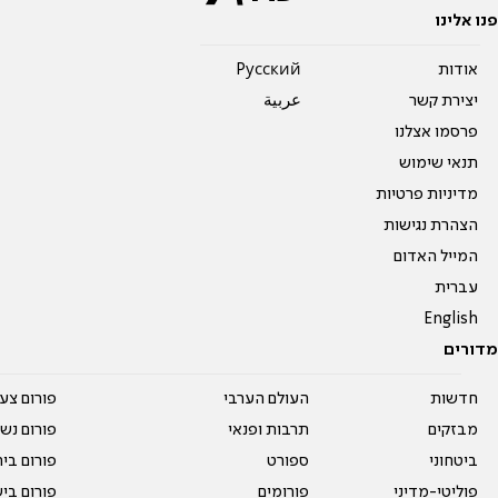
פנו אלינו
אודות
Pусский
יצירת קשר
عربية
פרסמו אצלנו
תנאי שימוש
מדיניות פרטיות
הצהרת נגישות
המייל האדום
עברית
English
מדורים
חדשות
העולם הערבי
פורום צע
מבזקים
תרבות ופנאי
פורום נשו
ביטחוני
ספורט
פורום בי
פוליטי-מדיני
פורומים
פורום בי