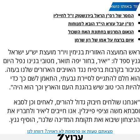
עוד באותו נושא:
המסר של רס"ן הראל בירנשטוק ז"ל לחייליו
רס"ן יובל עזרא הי"ד הובא למנוחות
הנאום המרגש בחתונת האח השכול
איום ברצח על אמו של רון שרמן
ראש המועצה האזורית בנימין ויו"ר מועצת יש"ע ישראל
גנץ ספד לו: "יאיר, בחור יפה תואר, מטובי בנינו נפל היום
כגיבור בקרבות ברפיח נגד האויבים הארורים שלנו בעזה.
הוא חלם להתגייס לסיירת גבעתי, התאמן לשם כך כדי
להיות הכי טוב שיש בהגנת העם והארץ וכך הוא היה".
"אנחנו שולחים חיבוק גדול להורים, לאחים וכן לסבא
וסבתא משה וציפי פייגלין. אנו חייבים ליאיר ולחבריו את
הניצחון שיבוא ואת תקומת המדינה שלנו", הוסיף גנץ.
מצאתם טעות או פרסומת לא ראויה? דווחו לנו